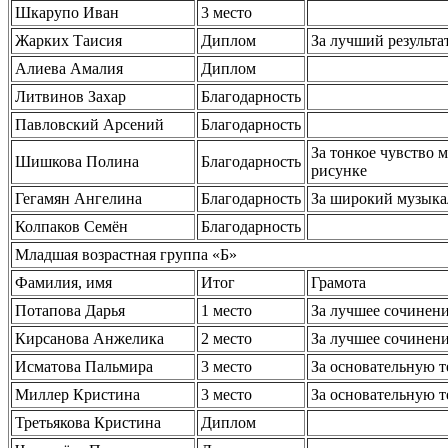
Шкарупо Иван
3 место
Жарких Таисия
Диплом
За лучший результ
Алиева Амалия
Диплом
Литвинов Захар
Благодарность
Павловский Арсений
Благодарность
За тонкое чувство 
Шишкова Полина
Благодарность
рисунке
Гегамян Ангелина
Благодарность
За широкий музыка
Колпаков Семён
Благодарность
Младшая возрастная группа «Б»
Фамилия, имя
Итог
Грамота
Потапова Дарья
1 место
За лучшее сочинен
Кирсанова Анжелика
2 место
За лучшее сочинен
Исматова Пальмира
3 место
За основательную 
Миллер Кристина
3 место
За основательную 
Третьякова Кристина
Диплом