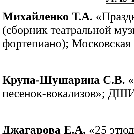
Михайленко Т.А.
«Празд
(сборник театральной муз
фортепиано); Московская
Крупа-Шушарина С.В.
«
песенок-вокализов»; ДШИ
Джагарова Е.А.
«25 этюд