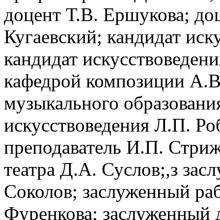
доцент Т.В. Ершукова; до
Кугаевский; кандидат иск
кандидат искусствоведен
кафедрой композиции А.В
музыкального образовани
искусствоведения Л.П. Ро
преподаватель И.П. Стри
театра Д.А. Суслов;,з зас
Соколов; заслуженный ра
Фуренкова; заслуженный д