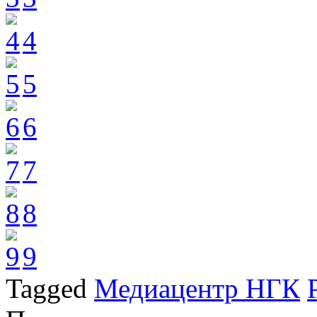
4
5
6
7
8
9
Tagged
Медиацентр НГК