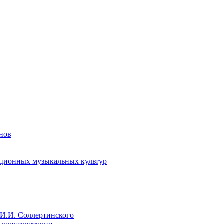
енов
иционных музыкальных культур
И.И. Соллертинского