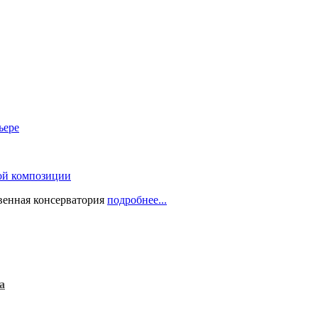
ьере
ой композиции
твенная консерватория
подробнее...
а