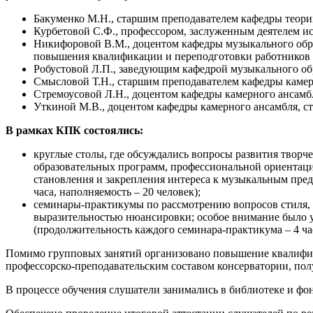
Бакуменко М.Н., старшим преподавателем кафедры теори
Курбетовой С.Ф., профессором, заслуженным деятелем и
Никифоровой В.М., доцентом кафедры музыкального обра
повышения квалификации и переподготовки работников 
Робустовой Л.П., заведующим кафедрой музыкального об
Смысловой Т.Н., старшим преподавателем кафедры камерн
Стремоусовой Л.Н., доцентом кафедры камерного ансамбл
Уткиной М.В., доцентом кафедры камерного ансамбля, ст
В рамках КПК состоялись:
круглые столы, где обсуждались вопросы развития творч
образовательных программ, профессиональной ориентаци
становления и закрепления интереса к музыкальным пред
часа, наполняемость – 20 человек);
семинары-практикумы по рассмотрению вопросов стиля, х
выразительностью нюансировки; особое внимание было 
(продолжительность каждого семинара-практикума – 4 час
Помимо групповых занятий организовано повышение квалифи
профессорско-преподавательским составом консерватории, пол
В процессе обучения слушатели занимались в библиотеке и фо