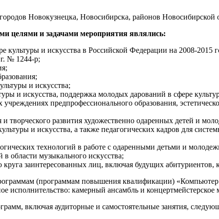
 городов Новокузнецка, Новосибирска, районов Новосибирской 
и целями и задачами мероприятия являлись:
ре культуры и искусства в Российской Федерации на 2008-2015
г. № 1244-р;
я;
бразования;
ультуры и искусства;
ьтуры и искусства, поддержка молодых дарований в сфере культ
 учреждениях предпрофессионального образования, эстетическо
 и творческого развития художественно одаренных детей и мол
культуры и искусства, а также педагогических кадров для систем
огических технологий в работе с одаренными детьми и молодеж
 в области музыкального искусства;
 круга заинтересованных лиц, включая будущих абитуриентов, к
программам (программам повышения квалификации) «Компьютер
е исполнительство: камерный ансамбль и концертмейстерское м
ограмм, включая аудиторные и самостоятельные занятия, следу