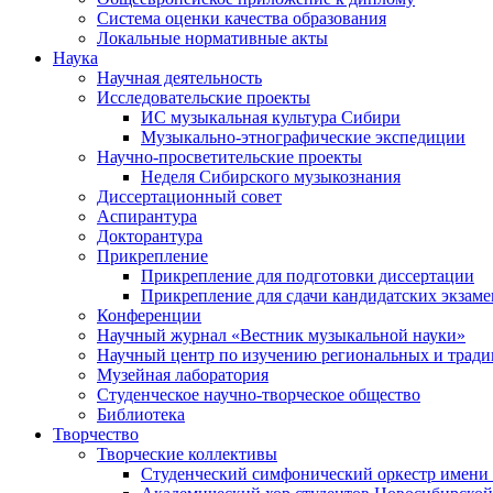
Система оценки качества образования
Локальные нормативные акты
Наука
Научная деятельность
Исследовательские проекты
ИС музыкальная культура Сибири
Музыкально-этнографические экспедиции
Научно-просветительские проекты
Неделя Сибирского музыкознания
Диссертационный совет
Аспирантура
Докторантура
Прикрепление
Прикрепление для подготовки диссертации
Прикрепление для сдачи кандидатских экзам
Конференции
Научный журнал «Вестник музыкальной науки»
Научный центр по изучению региональных и трад
Музейная лаборатория
Студенческое научно-творческое общество
Библиотека
Творчество
Творческие коллективы
Студенческий симфонический оркестр имени 