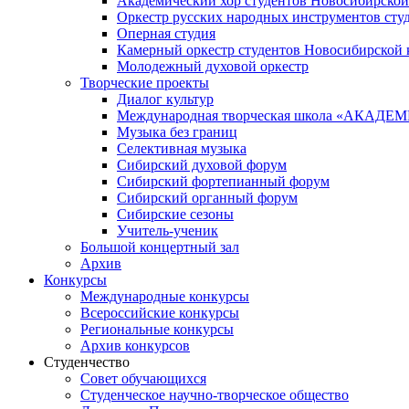
Академический хор студентов Новосибирской
Оркестр русских народных инструментов сту
Оперная студия
Камерный оркестр студентов Новосибирской 
Молодежный духовой оркестр
Творческие проекты
Диалог культур
Международная творческая школа «АКА
Музыка без границ
Селективная музыка
Сибирский духовой форум
Сибирский фортепианный форум
Сибирский органный форум
Сибирские сезоны
Учитель-ученик
Большой концертный зал
Архив
Конкурсы
Международные конкурсы
Всероссийские конкурсы
Региональные конкурсы
Архив конкурсов
Студенчество
Совет обучающихся
Студенческое научно-творческое общество