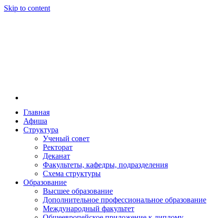
Skip to content
Главная
Афиша
Новосибирская государственная консерватория и
Новосибирская государственная консерватория и
Структура
году распоряжением совмина РСФСР и указом м
Ученый совет
заведением в Сибири[2] и до сих пор остаётся ед
Ректорат
Глинки.
Деканат
Факультеты, кафедры, подразделения
Схема структуры
Образование
Высшее образование
Дополнительное профессиональное образование
Международный факультет
Общеевропейское приложение к диплому