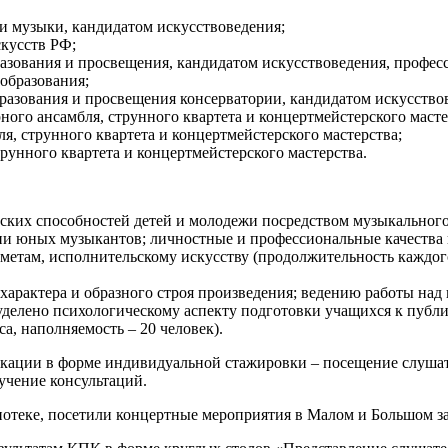
и музыки, кандидатом искусствоведения;
скусств РФ;
зования и просвещения, кандидатом искусствоведения, профес
образования;
разования и просвещения консерватории, кандидатом искусство
ого ансамбля, струнного квартета и концертмейстерского масте
я, струнного квартета и концертмейстерского мастерства;
рунного квартета и концертмейстерского мастерства.
еских способностей детей и молодежи посредством музыкального
и юных музыкантов; личностные и профессиональные качества 
метам, исполнительскому искусству (продолжительность каждого
арактера и образного строя произведения; ведению работы над
уделено психологическому аспекту подготовки учащихся к пуб
а, наполняемость – 20 человек).
кации в форме индивидуальной стажировки – посещение слуша
учение консультаций.
нотеке, посетили концертные мероприятия в Малом и Большом за