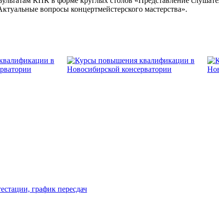
езультатам КПК в форме круглых столов «Представление слушат
 «Актуальные вопросы концертмейстерского мастерства».
естации, график пересдач