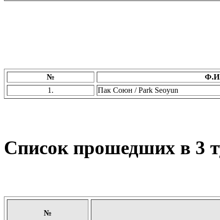
№
Ф.И
1.
Пак Союн / Park Seoyun
Список прошедших в 3 т
№