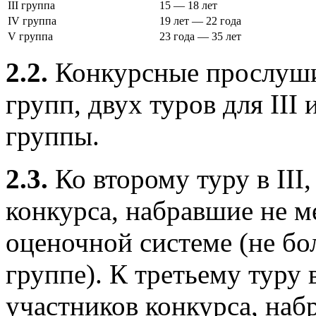
III группа
15 — 18 лет
IV группа
19 лет — 22 года
V группа
23 года — 35 лет
2.2.
Конкурсные прослушива
групп, двух туров для III
группы.
2.3.
Ко второму туру в III
конкурса, набравшие не м
оценочной системе (не бо
группе). К третьему туру
участников конкурса, наб