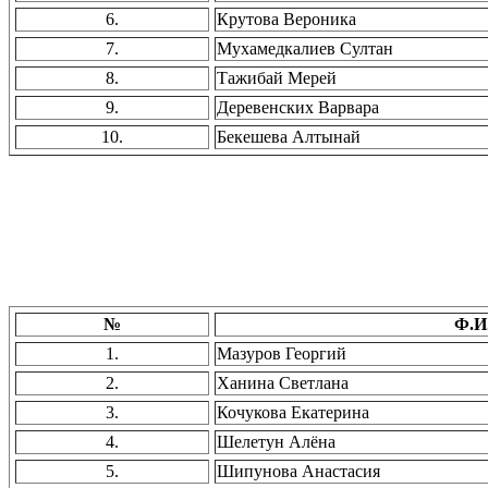
6.
Крутова Вероника
7.
Мухамедкалиев Султан
8.
Тажибай Мерей
9.
Деревенских Варвара
10.
Бекешева Алтынай
№
Ф.И
1.
Мазуров Георгий
2.
Ханина Светлана
3.
Кочукова Екатерина
4.
Шелетун Алёна
5.
Шипунова Анастасия