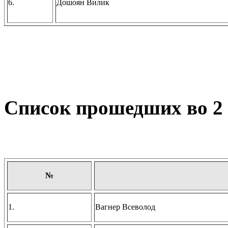
6.
Дошоян Вилик
Список прошедших во 2 
№
1.
Вагнер Всеволод