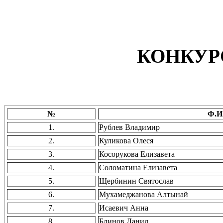
КОНКУР
№
Ф.И
1.
Рублев Владимир
2.
Куликова Олеся
3.
Косорукова Елизавета
4.
Соломатина Елизавета
5.
Щербинин Святослав
6.
Мухамеджанова Алтынай
7.
Исаевич Анна
8.
Блинов Данил