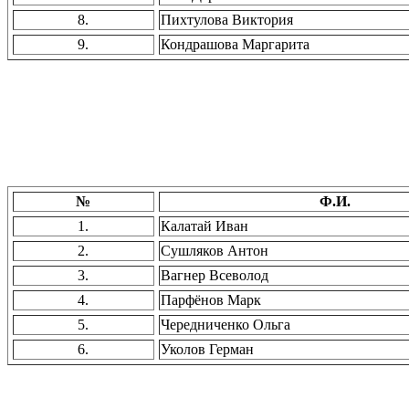
8.
Пихтулова Виктория
9.
Кондрашова Маргарита
№
Ф.И.
1.
Калатай Иван
2.
Сушляков Антон
3.
Вагнер Всеволод
4.
Парфёнов Марк
5.
Чередниченко Ольга
6.
Уколов Герман