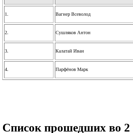
1.
Вагнер Всеволод
2.
Сушляков Антон
3.
Калатай Иван
4.
Парфёнов Марк
Список прошедших во 2 т