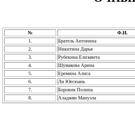
№
Ф.И.
1.
Братель Антонина
2.
Никитина Дарья
3.
Рубекина Елизавета
4.
Шумакова Арина
5.
Еремина Алиса
6.
Ли Юесюань
7.
Боровик Полина
8.
Аладжян Мануэла