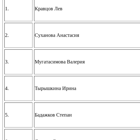
1.
Кравцов Лев
2.
Суханова Анастасия
3.
Мугатасимова Валерия
4.
Тырышкина Ирина
5.
Бадажков Степан