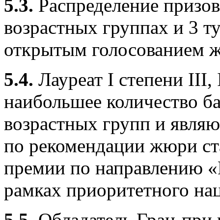
5.
3.
Распределение призовы
возрастных группах и 3 т
открытым голосованием 
5.
4.
Лауреат I степени III
наибольшее количество б
возрастных групп и явля
по рекомендации жюри ст
премии по направлению «
рамках приоритетного на
5.
5.
Обладатель Гран-при 