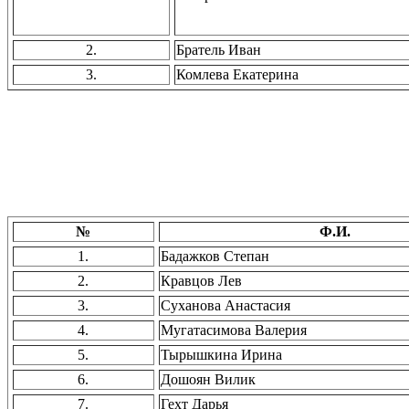
2.
Братель Иван
3.
Комлева Екатерина
№
Ф.И.
1.
Бадажков Степан
2.
Кравцов Лев
3.
Суханова Анастасия
4.
Мугатасимова Валерия
5.
Тырышкина Ирина
6.
Дошоян Вилик
7.
Гехт Дарья