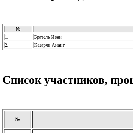
№
1.
Братель Иван
2.
Казарян Анаит
Список участников, прош
№