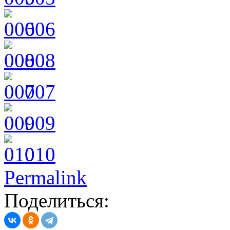
006
008
007
009
010
Permalink
Поделиться: