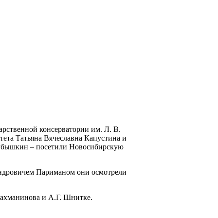
арственной консерватории им. Л. В.
тета Татьяна Вячеславна Капустина и
 Кубышкин – посетили Новосибирскую
андровичем Париманом они осмотрели
Рахманинова и А.Г. Шнитке.