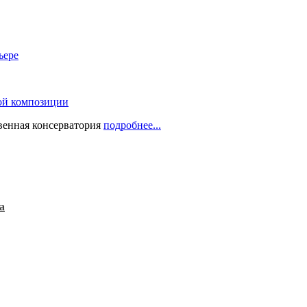
ьере
ой композиции
твенная консерватория
подробнее...
а