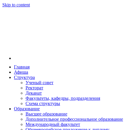
Skip to content
Главная
Афиша
Новосибирская государственная консерватория и
Новосибирская государственная консерватория и
Структура
году распоряжением совмина РСФСР и указом м
Ученый совет
заведением в Сибири[2] и до сих пор остаётся ед
Ректорат
Глинки.
Деканат
Факультеты, кафедры, подразделения
Схема структуры
Образование
Высшее образование
Дополнительное профессиональное образование
Международный факультет
Общеевропейское приложение к диплому