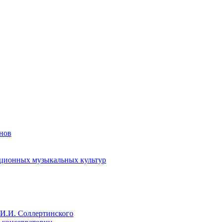
енов
иционных музыкальных культур
И.И. Соллертинского