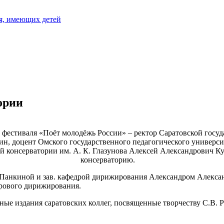
я, имеющих детей
ории
о фестиваля «Поёт молодёжь России» – ректор Саратовской госуд
н, доцент Омского государственного педагогического универси
ой консерватории им. А. К. Глазунова Алексей Александрович
консерваторию.
й Панкиной и зав. кафедрой дирижирования Александром Алекс
орового дирижирования.
ные издания саратовских коллег, посвященные творчеству С.В. 