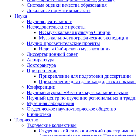
Система оценки качества образования
Локальные нормативные акты
Наука
Научная деятельность
Исследовательские проекты
ИС музыкальная культура Сибири
Музыкально-этнографические экспедиции
Научно-просветительские проекты
Неделя Сибирского музыкознания
Диссертационный совет
Аспирантура
Докторантура
Прикрепление
Прикрепление для подготовки диссертации
Прикрепление для сдачи кандидатских экзам
Конференции
Научный журнал «Вестник музыкальной науки»
Научный центр по изучению региональных и трад
Музейная лаборатория
Студенческое научно-творческое общество
Библиотека
Творчество
Творческие коллективы
Студенческий симфонический оркестр имени 