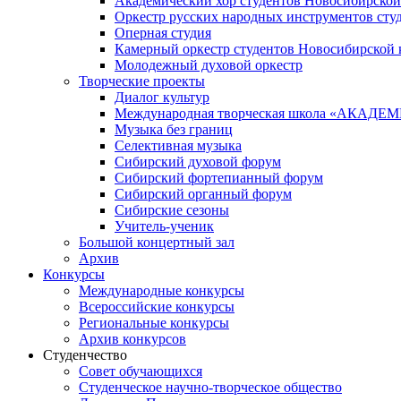
Академический хор студентов Новосибирской
Оркестр русских народных инструментов сту
Оперная студия
Камерный оркестр студентов Новосибирской 
Молодежный духовой оркестр
Творческие проекты
Диалог культур
Международная творческая школа «АКА
Музыка без границ
Селективная музыка
Сибирский духовой форум
Сибирский фортепианный форум
Сибирский органный форум
Сибирские сезоны
Учитель-ученик
Большой концертный зал
Архив
Конкурсы
Международные конкурсы
Всероссийские конкурсы
Региональные конкурсы
Архив конкурсов
Студенчество
Совет обучающихся
Студенческое научно-творческое общество