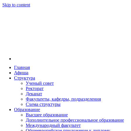
Skip to content
Главная
Афиша
Новосибирская государственная консерватория и
Новосибирская государственная консерватория и
Структура
году распоряжением совмина РСФСР и указом м
Ученый совет
заведением в Сибири[2] и до сих пор остаётся ед
Ректорат
Глинки.
Деканат
Факультеты, кафедры, подразделения
Схема структуры
Образование
Высшее образование
Дополнительное профессиональное образование
Международный факультет
Общеевропейское приложение к диплому