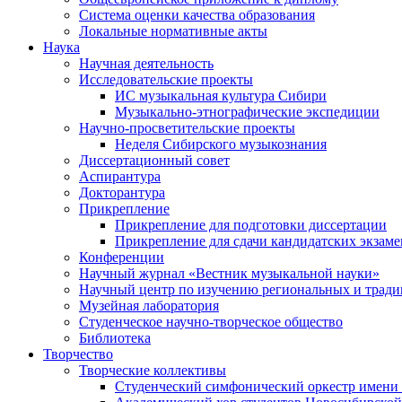
Система оценки качества образования
Локальные нормативные акты
Наука
Научная деятельность
Исследовательские проекты
ИС музыкальная культура Сибири
Музыкально-этнографические экспедиции
Научно-просветительские проекты
Неделя Сибирского музыкознания
Диссертационный совет
Аспирантура
Докторантура
Прикрепление
Прикрепление для подготовки диссертации
Прикрепление для сдачи кандидатских экзам
Конференции
Научный журнал «Вестник музыкальной науки»
Научный центр по изучению региональных и трад
Музейная лаборатория
Студенческое научно-творческое общество
Библиотека
Творчество
Творческие коллективы
Студенческий симфонический оркестр имени 