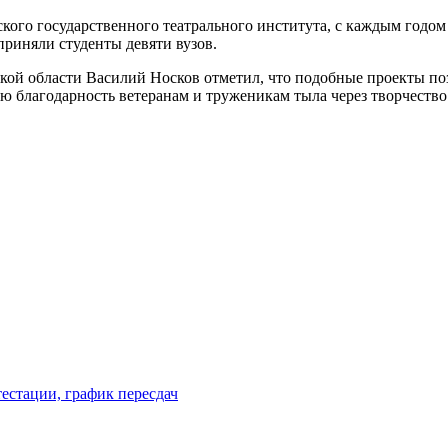
ого государственного театрального института, с каждым годом 
приняли студенты девяти вузов.
ой области Василий Носков отметил, что подобные проекты по
юю благодарность ветеранам и труженикам тыла через творчеств
естации, график пересдач