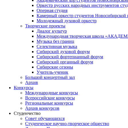
Академический хор студентов Новосибирской
Оркестр русских народных инструментов сту
Оперная студия
Камерный оркестр студентов Новосибирской 
Молодежный духовой оркестр
Творческие проекты
Диалог культур
Международная творческая школа «АКА
Музыка без границ
Селективная музыка
Сибирский духовой форум
Сибирский фортепианный форум
Сибирский органный форум
Сибирские сезоны
Учитель-ученик
Большой концертный зал
Архив
Конкурсы
Международные конкурсы
Всероссийские конкурсы
Региональные конкурсы
Архив конкурсов
Студенчество
Совет обучающихся
Студенческое научно-творческое общество