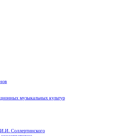
енов
иционных музыкальных культур
И.И. Соллертинского