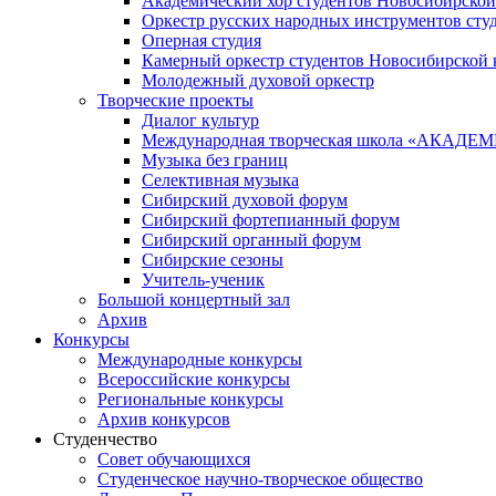
Академический хор студентов Новосибирской
Оркестр русских народных инструментов сту
Оперная студия
Камерный оркестр студентов Новосибирской 
Молодежный духовой оркестр
Творческие проекты
Диалог культур
Международная творческая школа «АКА
Музыка без границ
Селективная музыка
Сибирский духовой форум
Сибирский фортепианный форум
Сибирский органный форум
Сибирские сезоны
Учитель-ученик
Большой концертный зал
Архив
Конкурсы
Международные конкурсы
Всероссийские конкурсы
Региональные конкурсы
Архив конкурсов
Студенчество
Совет обучающихся
Студенческое научно-творческое общество