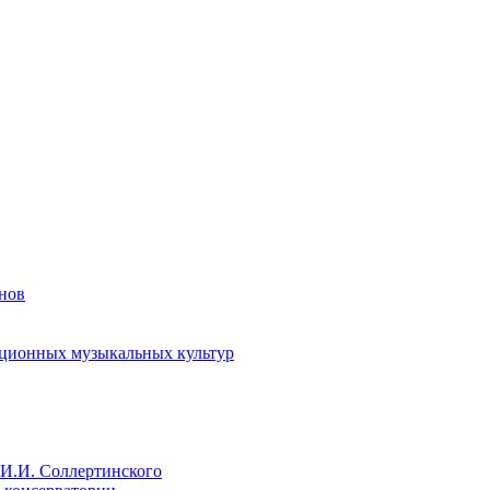
енов
иционных музыкальных культур
И.И. Соллертинского