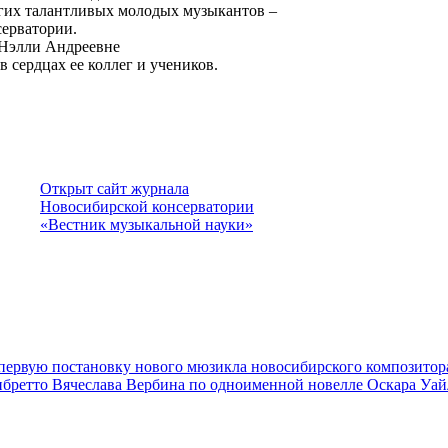
гих талантливых молодых музыкантов –
ерватории.
 Нэлли Андреевне
 в сердцах ее коллег и учеников.
Открыт сайт журнала
Новосибирской консерватории
«Вестник музыкальной науки»
 первую постановку нового мюзикла новосибирского композито
ибретто Вячеслава Вербина по одноименной новелле Оскара Уай