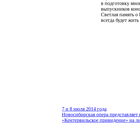
в подготовку мно
выпускников конс
Светлая память о
всегда будет жить
7 и 8 июля 2014 года
Новосибирская опера представляет
«Кентервильское привидение» на л