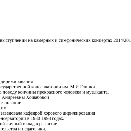
 выступлений на камерных и симфонических концертах 2014/201
а дирижирования
сударственной консерватории им. М.И.Глинки
по поводу кончины прекрасного человека и музыканта,
и Андреевны Хошабовой
лезнование
ким.
заведовала кафедрой хорового дирижирования
нсерватории в 1980-1993 годах.
ой личный вклад в развитие
тельства и педагогики,