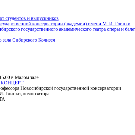
т студентов и выпускников
сударственной консерватории (академии) имени М. И. Глинки
ибирского государственного академического театра оперы и бале
о зала Сибирского Колизея
15.00 в Малом зале
я
КОНЦЕРТ
рофессора Новосибирской государственной консерватории
И. Глинки, композитора
ТА