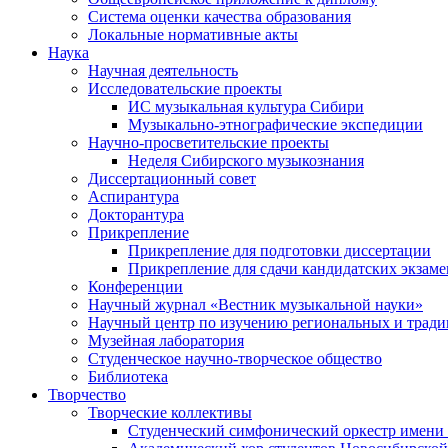
Система оценки качества образования
Локальные нормативные акты
Наука
Научная деятельность
Исследовательские проекты
ИС музыкальная культура Сибири
Музыкально-этнографические экспедиции
Научно-просветительские проекты
Неделя Сибирского музыкознания
Диссертационный совет
Аспирантура
Докторантура
Прикрепление
Прикрепление для подготовки диссертации
Прикрепление для сдачи кандидатских экзам
Конференции
Научный журнал «Вестник музыкальной науки»
Научный центр по изучению региональных и трад
Музейная лаборатория
Студенческое научно-творческое общество
Библиотека
Творчество
Творческие коллективы
Студенческий симфонический оркестр имени 