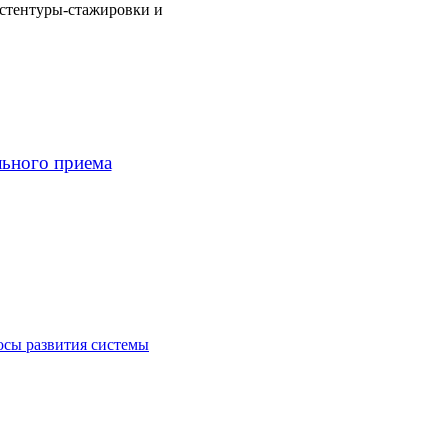
систентуры-стажировки и
льного приема
осы развития системы