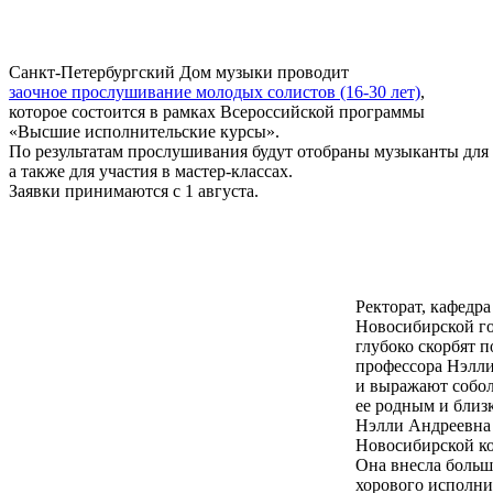
Санкт-Петербургский Дом музыки проводит
заочное прослушивание молодых солистов (16-30 лет)
,
которое состоится в рамках Всероссийской программы
«Высшие исполнительские курсы».
По результатам прослушивания будут отобраны музыканты для
а также для участия в мастер-классах.
Заявки принимаются с 1 августа.
Ректорат, кафедр
Новосибирской го
глубоко скорбят 
профессора Нэлл
и выражают собо
ее родным и близ
Нэлли Андреевна 
Новосибирской ко
Она внесла больш
хорового исполни