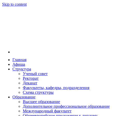
Skip to content
Главная
Афиша
Новосибирская государственная консерватория и
Новосибирская государственная консерватория и
Структура
году распоряжением совмина РСФСР и указом м
Ученый совет
заведением в Сибири[2] и до сих пор остаётся ед
Ректорат
Глинки.
Деканат
Факультеты, кафедры, подразделения
Схема структуры
Образование
Высшее образование
Дополнительное профессиональное образование
Международный факультет
Общеевропейское приложение к диплому