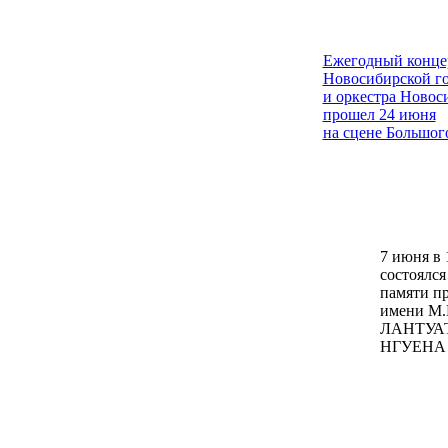
Ежегодный концер
Новосибирской го
и оркестра Новос
прошел 24 июня
на сцене Большог
7 июня в 
состоялс
памяти п
имени М.
ЛАНТУА
НГУЕНА