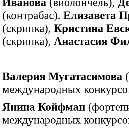
Иванова
(виолончель),
Д
(контрабас).
Елизавета П
(скрипка),
Кристина Евс
(скрипка),
Анастасия Фи
Валерия Мугатасимова
(
международных конкурсо
Янина Койфман
(фортепи
международных конкурсо