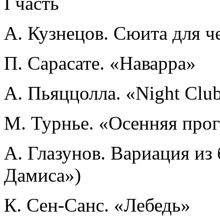
I часть
А. Кузнецов. Сюита для че
П. Сарасате. «Наварра»
А. Пьяццолла. «Night Clu
М. Турнье. «Осенняя про
А. Глазунов. Вариация и
Дамиса»)
К. Сен-Санс. «Лебедь»