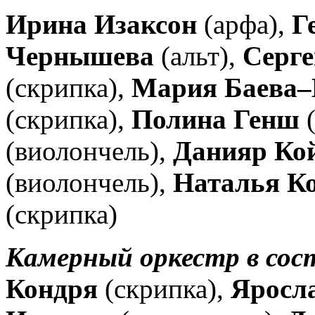
Ирина Изаксон
(арфа),
Г
Чернышева
(альт),
Серге
(скрипка),
Мария Баева–
(скрипка),
Полина Генш
(
(виолончель),
Данияр Ко
(виолончель),
Наталья К
(скрипка)
Камерный оркестр в сос
Кондря
(скрипка),
Яросл