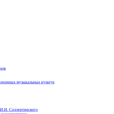
енов
иционных музыкальных культур
И.И. Соллертинского