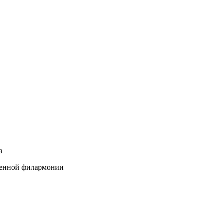
а
твенной филармонии