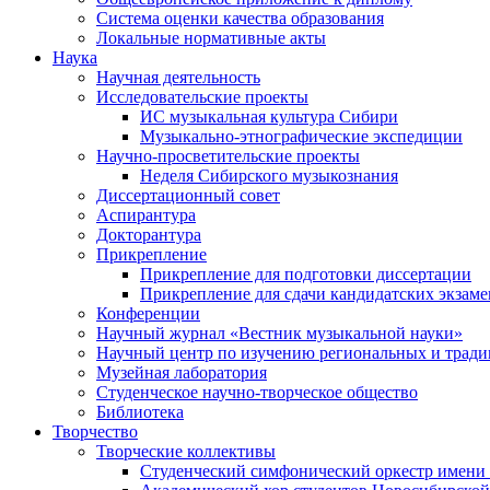
Система оценки качества образования
Локальные нормативные акты
Наука
Научная деятельность
Исследовательские проекты
ИС музыкальная культура Сибири
Музыкально-этнографические экспедиции
Научно-просветительские проекты
Неделя Сибирского музыкознания
Диссертационный совет
Аспирантура
Докторантура
Прикрепление
Прикрепление для подготовки диссертации
Прикрепление для сдачи кандидатских экзам
Конференции
Научный журнал «Вестник музыкальной науки»
Научный центр по изучению региональных и трад
Музейная лаборатория
Студенческое научно-творческое общество
Библиотека
Творчество
Творческие коллективы
Студенческий симфонический оркестр имени 