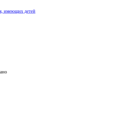
я, имеющих детей
иано