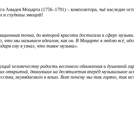
га Амадея Моцарта (1756–1791) – композитора, чьё наследие ост
и и глубины эмоций!
ционная точка, до которой красота достигала в сфере музыки.
, что мы называем идеалом, как он. В Моцарте я люблю всё, ибо 
даря ему я узнал, что такое музыка».
щий человечеству радость весеннего обновления и душевной гар
ких открытий, двинувших на десятилетия вперёд музыкальное и
усства, неувядаемого в веках. Вот почему мы так горячо, так 