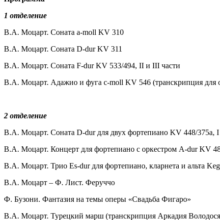
1 отделение
В.А. Моцарт. Соната a-moll KV 310
В.А. Моцарт. Соната D-dur KV 311
В.А. Моцарт. Соната F-dur KV 533/494, II и III части
В.А. Моцарт. Адажио и фуга c-moll KV 546 (транскрипция для 
2 отделение
В.А. Моцарт. Соната D-dur для двух фортепиано KV 448/375a, I
В.А. Моцарт. Концерт для фортепиано с оркестром A-dur KV 488
В.А. Моцарт. Трио Es-dur для фортепиано, кларнета и альта Kege
В.А. Моцарт – Ф. Лист. Феруччо
Ф. Бузони. Фантазия на темы оперы «Свадьба Фигаро»
В.А. Моцарт. Турецкий марш (транскрипция Аркадия Володося