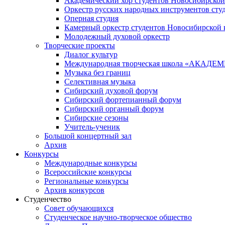
Академический хор студентов Новосибирской
Оркестр русских народных инструментов сту
Оперная студия
Камерный оркестр студентов Новосибирской 
Молодежный духовой оркестр
Творческие проекты
Диалог культур
Международная творческая школа «АКА
Музыка без границ
Селективная музыка
Сибирский духовой форум
Сибирский фортепианный форум
Сибирский органный форум
Сибирские сезоны
Учитель-ученик
Большой концертный зал
Архив
Конкурсы
Международные конкурсы
Всероссийские конкурсы
Региональные конкурсы
Архив конкурсов
Студенчество
Совет обучающихся
Студенческое научно-творческое общество