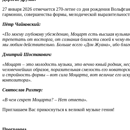
27 января 2026 отмечается 270-летие со дня рождения Вольфган
гармонии, совершенства формы, мелодической выразительност
Пётр Чайковский:
«
По моему глубокому убеждению, Моцарт есть высшая кульмина
трепетать от восторга, от сознания близости своей к чему-то
мы любим действительно. Больше всего «Дон Жуана», ибо благо
Дмитрий Шостакович:
«Моцарт – это молодость музыки, это вечно юный родник, несу
человечнейших образов, поразительная смелость его новаторс
и стройность формы – вот сила Моцарта, вот величие его иск
композитора».
Святослав Рихтер:
«В чем секрет Моцарта? – Нет ответа».
Приглашаем Вас прикоснуться к великой музыке гения!
Программа