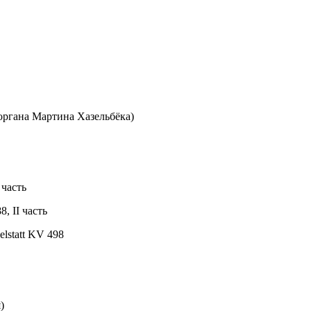
органа Мартина Хазельбёка)
 часть
, II часть
lstatt KV 498
)