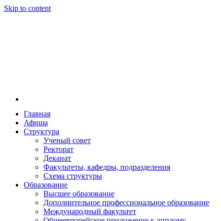
Skip to content
Главная
Афиша
Новосибирская государственная консерватория и
Новосибирская государственная консерватория и
Структура
году распоряжением совмина РСФСР и указом м
Ученый совет
заведением в Сибири[2] и до сих пор остаётся ед
Ректорат
Глинки.
Деканат
Факультеты, кафедры, подразделения
Схема структуры
Образование
Высшее образование
Дополнительное профессиональное образование
Международный факультет
Общеевропейское приложение к диплому