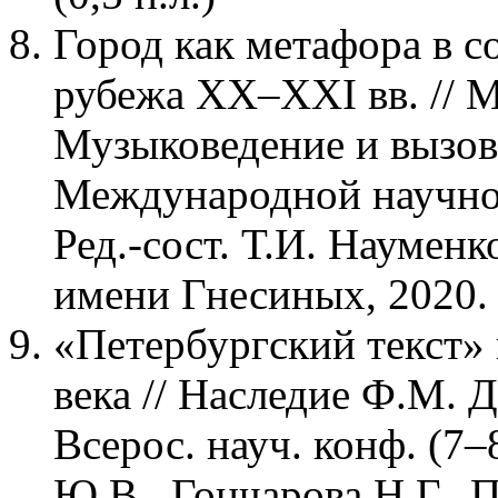
Город как метафора в 
рубежа XX–XXI вв. // М
Музыковедение и вызо
Международной научной
Ред.-сост. Т.И. Наумен
имени Гнесиных, 2020. –
«Петербургский текст» 
века // Наследие Ф.М. Д
Всерос. науч. конф. (7–
Ю.В., Гончарова Н.Г., 