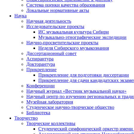
Система оценки качества образования
Локальные нормативные акты
Наука
Научная деятельность
Исследовательские проекты
ИС музыкальная культура Сибири
Музыкально-этнографические экспедиции
Научно-просветительские проекты
Неделя Сибирского музыкознания
Диссертационный совет
Аспирантура
Докторантура
Прикрепление
Прикрепление для подготовки диссертации
Прикрепление для сдачи кандидатских экзам
Конференции
Научный журнал «Вестник музыкальной науки»
Научный центр по изучению региональных и трад
Музейная лаборатория
Студенческое научно-творческое общество
Библиотека
Творчество
Творческие коллективы
Студенческий симфонический оркестр имени 