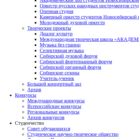
Академический хор студентов Новосибирской
Оркестр русских народных инструментов сту
Оперная студия
Камерный оркестр студентов Новосибирской 
Молодежный духовой оркестр
Творческие проекты
Диалог культур
Международная творческая школа «АКА
Музыка без границ
Селективная музыка
Сибирский духовой форум
Сибирский фортепианный форум
Сибирский органный форум
Сибирские сезоны
Учитель-ученик
Большой концертный зал
Архив
Конкурсы
Международные конкурсы
Всероссийские конкурсы
Региональные конкурсы
Архив конкурсов
Студенчество
Совет обучающихся
Студенческое научно-творческое общество