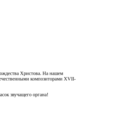
Рождества Христова. На нашем
отечественными композиторами XVII-
асок звучащего органа!