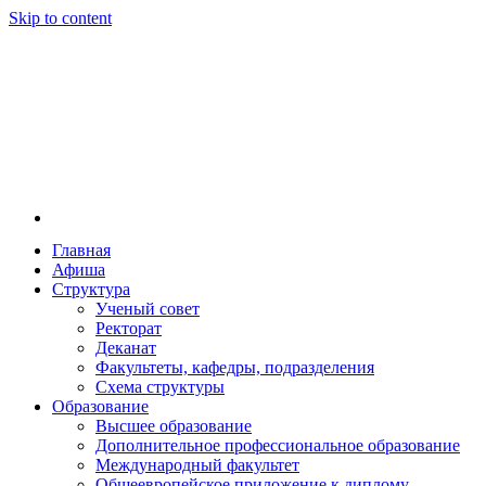
Skip to content
Главная
Афиша
Новосибирская государственная консерватория и
Новосибирская государственная консерватория и
Структура
году распоряжением совмина РСФСР и указом м
Ученый совет
заведением в Сибири[2] и до сих пор остаётся ед
Ректорат
Глинки.
Деканат
Факультеты, кафедры, подразделения
Схема структуры
Образование
Высшее образование
Дополнительное профессиональное образование
Международный факультет
Общеевропейское приложение к диплому