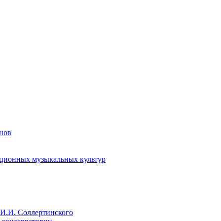
енов
иционных музыкальных культур
И.И. Соллертинского