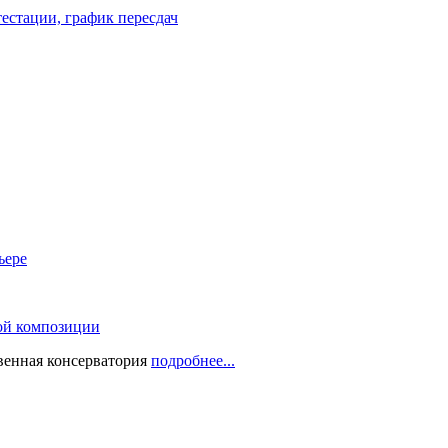
естации, график пересдач
ьере
ой композиции
твенная консерватория
подробнее...