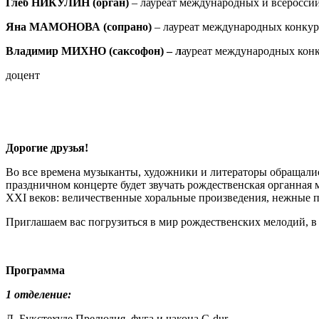
Глеб НИКУЛИН (орган)
– лауреат международных и всероссий
Яна МАМОНОВА (сопрано)
– лауреат международных конкур
Владимир МИХНО
(саксофон) – л
ауреат международных конк
доцент
Дорогие друзья!
Во все времена музыканты, художники и литераторы обращалис
праздничном концерте будет звучать рождественская органная
XXI веков: величественные хоральные произведения, нежные 
Приглашаем вас погрузиться в мир рождественских мелодий, в
Программа
1 отделение:
Д. Букстехуде Прелюдия, фуга и чакона C-dur