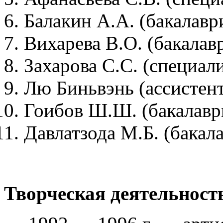
Балакин А.А. (бакалаври
Вихарева В.О. (бакалавр
Захарова С.С. (специали
Лю Биньвэнь (ассистент
Гоибов Ш.Ш. (бакалаври
Давлатзода М.Б. (бакала
Творческая деятельност