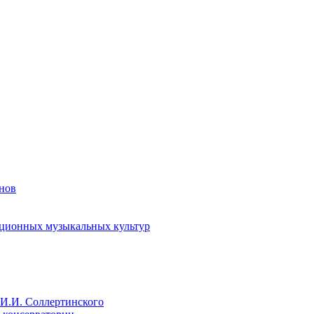
енов
иционных музыкальных культур
И.И. Соллертинского