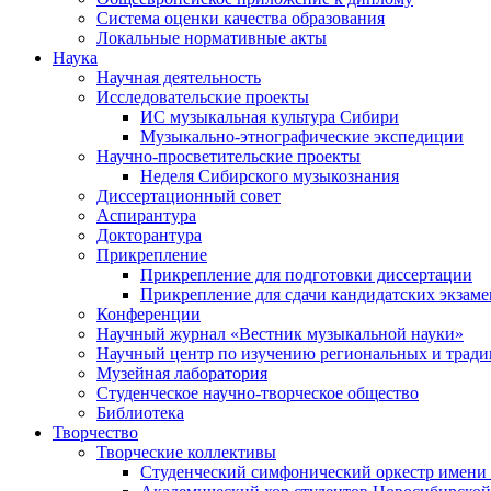
Система оценки качества образования
Локальные нормативные акты
Наука
Научная деятельность
Исследовательские проекты
ИС музыкальная культура Сибири
Музыкально-этнографические экспедиции
Научно-просветительские проекты
Неделя Сибирского музыкознания
Диссертационный совет
Аспирантура
Докторантура
Прикрепление
Прикрепление для подготовки диссертации
Прикрепление для сдачи кандидатских экзам
Конференции
Научный журнал «Вестник музыкальной науки»
Научный центр по изучению региональных и трад
Музейная лаборатория
Студенческое научно-творческое общество
Библиотека
Творчество
Творческие коллективы
Студенческий симфонический оркестр имени 