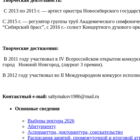
Творческая деятельность:
С 2013 по 2015 г. — артист оркестра Новосибирского государс
С 2015 г. — регулятор группы труб Академического симфонич
“Сибирский брасс”, с 2016 г.- солист Концертного духового орк
Творческие достижения:
В 2011 году участвовал в IV Всероссийском открытом конкурс
город Нижний Новгород, (лауреат 3 премии).
В 2012 году участвовал во II Международном конкурсе исполн
Контактный
e-mail:
saltymakov1986@mail.ru
Основные сведения
Выборы ректора 2026
Абитуриенту
Аспирантура, докторантура, соискательство
Расписания занятий, промежуточной и итоговой атт