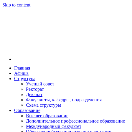
Skip to content
Главная
Афиша
Новосибирская государственная консерватория и
Новосибирская государственная консерватория и
Структура
году распоряжением совмина РСФСР и указом м
Ученый совет
заведением в Сибири[2] и до сих пор остаётся ед
Ректорат
Глинки.
Деканат
Факультеты, кафедры, подразделения
Схема структуры
Образование
Высшее образование
Дополнительное профессиональное образование
Международный факультет
Общеевропейское приложение к диплому