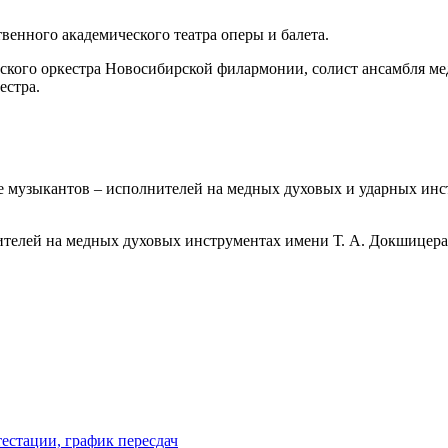
твенного академического театра оперы и балета.
еского оркестра Новосибирской филармонии, солист ансамбля м
естра.
е музыкантов – исполнителей на медных духовых и ударных инс
ителей на медных духовых инструментах имени Т. А. Докшицера, 
естации, график пересдач