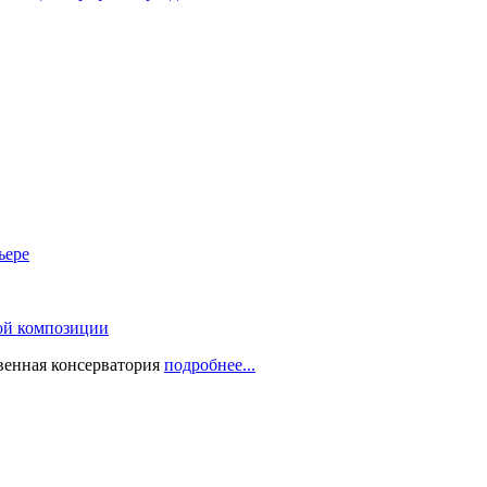
ьере
ой композиции
твенная консерватория
подробнее...