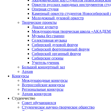
Академический хор студентов Новосибирской
Оркестр русских народных инструментов сту
Оперная студия
Камерный оркестр студентов Новосибирской 
Молодежный духовой оркестр
Творческие проекты
Диалог культур
Международная творческая школа «АКА
Музыка без границ
Селективная музыка
Сибирский духовой форум
Сибирский фортепианный форум
Сибирский органный форум
Сибирские сезоны
Учитель-ученик
Большой концертный зал
Архив
Конкурсы
Международные конкурсы
Всероссийские конкурсы
Региональные конкурсы
Архив конкурсов
Студенчество
Совет обучающихся
Студенческое научно-творческое общество