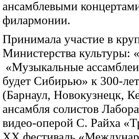
ансамблевыми концертами
филармонии.
Принимала участие в кру
Министерства культуры: «
«Музыкальные ассамблеи 
будет Сибирью» к 300-ле
(Барнаул, Новокузнецк, Ке
ансамбля солистов Лабор
видео-оперой С. Райха «Т
XX фестиваль «Междунаро