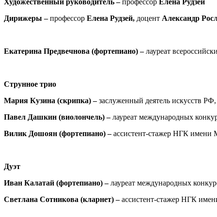
Художественный руководитель –
профессор
Елена Рудзей
Дирижеры –
профессор
Елена Рудзей,
доцент
Александр Рос
Екатерина Предвечнова (фортепиано) –
лауреат всероссийск
Струнное трио
Мария Кузина (скрипка) –
заслуженный деятель искусств РФ,
Павел Дашкин (виолончель) –
лауреат международных конку
Вилик Дошоян (фортепиано) –
ассистент-стажер НГК имени 
Дуэт
Иван Калатай (фортепиано) –
лауреат международных конкур
Светлана Сотникова (кларнет) –
ассистент-стажер НГК имен