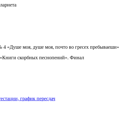
ларнета
 4 «Душе моя, душе моя, почто во гресех пребываеши»
из «Книги скорбных песнопений». Финал
естации, график пересдач