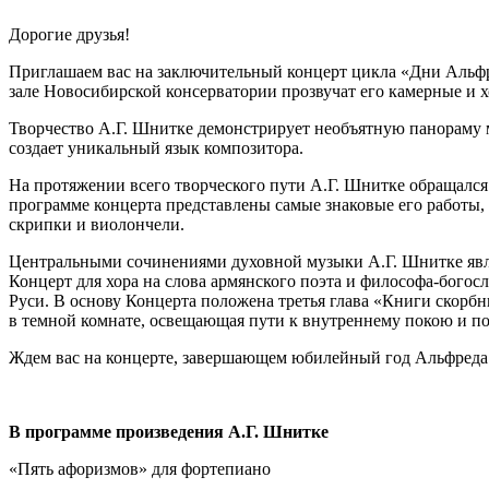
Дорогие друзья!
Приглашаем вас на заключительный концерт цикла «Дни Альфр
зале Новосибирской консерватории прозвучат его камерные и 
Творчество А.Г. Шнитке демонстрирует необъятную панораму 
создает уникальный язык композитора.
На протяжении всего творческого пути А.Г. Шнитке обращался
программе концерта представлены самые знаковые его работы,
скрипки и виолончели.
Центральными сочинениями духовной музыки А.Г. Шнитке явля
Концерт для хора на слова армянского поэта и философа-бого
Руси. В основу Концерта положена третья глава «Книги скорбн
в темной комнате, освещающая пути к внутреннему покою и 
Ждем вас на концерте, завершающем юбилейный год Альфред
В программе произведения А.Г. Шнитке
«Пять афоризмов» для фортепиано