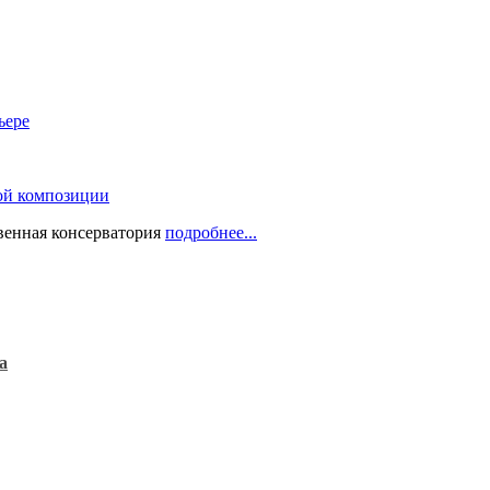
ьере
ой композиции
твенная консерватория
подробнее...
а