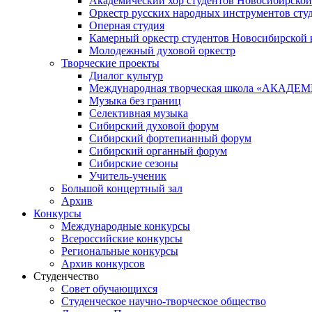
Академический хор студентов Новосибирской
Оркестр русских народных инструментов сту
Оперная студия
Камерный оркестр студентов Новосибирской 
Молодежный духовой оркестр
Творческие проекты
Диалог культур
Международная творческая школа «АКА
Музыка без границ
Селективная музыка
Сибирский духовой форум
Сибирский фортепианный форум
Сибирский органный форум
Сибирские сезоны
Учитель-ученик
Большой концертный зал
Архив
Конкурсы
Международные конкурсы
Всероссийские конкурсы
Региональные конкурсы
Архив конкурсов
Студенчество
Совет обучающихся
Студенческое научно-творческое общество