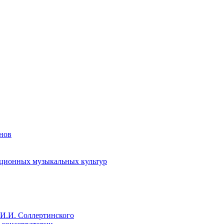
енов
иционных музыкальных культур
И.И. Соллертинского