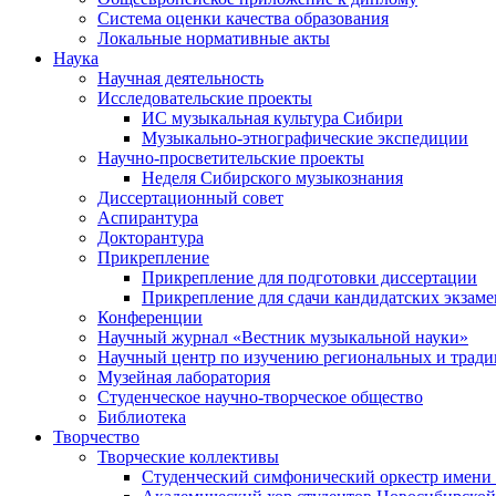
Система оценки качества образования
Локальные нормативные акты
Наука
Научная деятельность
Исследовательские проекты
ИС музыкальная культура Сибири
Музыкально-этнографические экспедиции
Научно-просветительские проекты
Неделя Сибирского музыкознания
Диссертационный совет
Аспирантура
Докторантура
Прикрепление
Прикрепление для подготовки диссертации
Прикрепление для сдачи кандидатских экзам
Конференции
Научный журнал «Вестник музыкальной науки»
Научный центр по изучению региональных и трад
Музейная лаборатория
Студенческое научно-творческое общество
Библиотека
Творчество
Творческие коллективы
Студенческий симфонический оркестр имени 