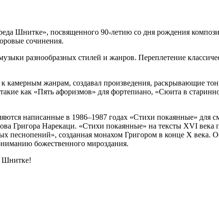
еда Шнитке», посвященного 90-летию со дня рождения композит
хоровые сочинения.
музыки разнообразных стилей и жанров. Переплетение классиче
 к камерным жанрам, создавал произведения, раскрывающие тон
 такие как «Пять афоризмов» для фортепиано, «Сюита в старинно
ются написанные в 1986–1987 годах «Стихи покаянные» для см
слова Григора Нарекаци. «Стихи покаянные» на тексты XVI век
ых песнопений», созданная монахом Григором в конце X века. О
пониманию божественного мироздания.
а Шнитке!