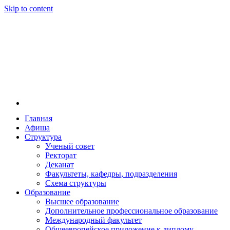
Skip to content
Главная
Афиша
Новосибирская государственная консерватория и
Новосибирская государственная консерватория и
Структура
году распоряжением совмина РСФСР и указом м
Ученый совет
заведением в Сибири[2] и до сих пор остаётся ед
Ректорат
Глинки.
Деканат
Факультеты, кафедры, подразделения
Схема структуры
Образование
Высшее образование
Дополнительное профессиональное образование
Международный факультет
Общеевропейское приложение к диплому