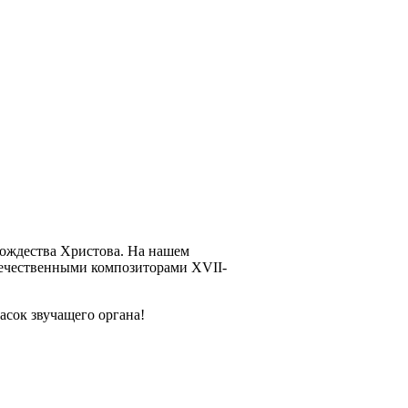
Рождества Христова. На нашем
отечественными композиторами XVII-
асок звучащего органа!