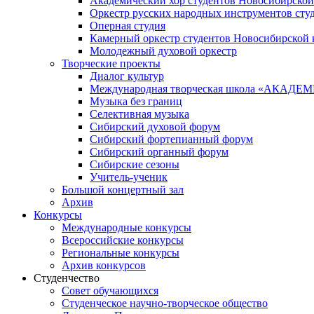
Академический хор студентов Новосибирской
Оркестр русских народных инструментов сту
Оперная студия
Камерный оркестр студентов Новосибирской 
Молодежный духовой оркестр
Творческие проекты
Диалог культур
Международная творческая школа «АКА
Музыка без границ
Селективная музыка
Сибирский духовой форум
Сибирский фортепианный форум
Сибирский органный форум
Сибирские сезоны
Учитель-ученик
Большой концертный зал
Архив
Конкурсы
Международные конкурсы
Всероссийские конкурсы
Региональные конкурсы
Архив конкурсов
Студенчество
Совет обучающихся
Студенческое научно-творческое общество