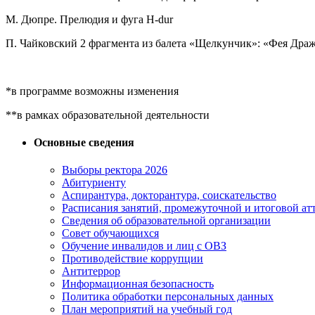
М. Дюпре. Прелюдия и фуга H-dur
П. Чайковский 2 фрагмента из балета «Щелкунчик»: «Фея Дра
*в программе возможны изменения
**в рамках образовательной деятельности
Основные сведения
Выборы ректора 2026
Абитуриенту
Аспирантура, докторантура, соискательство
Расписания занятий, промежуточной и итоговой атт
Сведения об образовательной организации
Совет обучающихся
Обучение инвалидов и лиц с ОВЗ
Противодействие коррупции
Антитеррор
Информационная безопасность
Политика обработки персональных данных
План мероприятий на учебный год