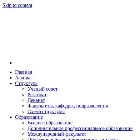
Skip to content
Главная
Афиша
Новосибирская государственная консерватория и
Новосибирская государственная консерватория и
Структура
году распоряжением совмина РСФСР и указом м
Ученый совет
заведением в Сибири[2] и до сих пор остаётся ед
Ректорат
Глинки.
Деканат
Факультеты, кафедры, подразделения
Схема структуры
Образование
Высшее образование
Дополнительное профессиональное образование
Международный факультет
Общеевропейское приложение к диплому