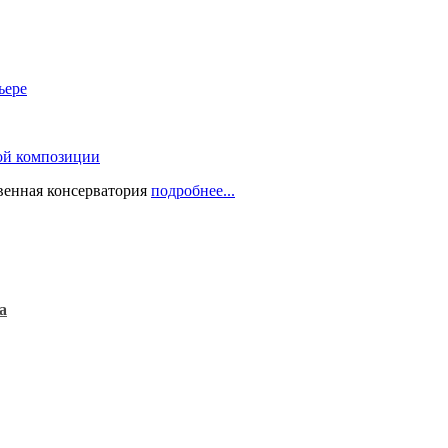
ьере
ой композиции
твенная консерватория
подробнее...
а