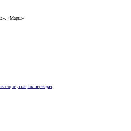
же», «Марш»
естации, график пересдач