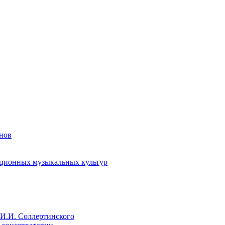
енов
иционных музыкальных культур
И.И. Соллертинского