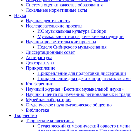
Система оценки качества образования
Локальные нормативные акты
Наука
Научная деятельность
Исследовательские проекты
ИС музыкальная культура Сибири
Музыкально-этнографические экспедиции
Научно-просветительские проекты
Неделя Сибирского музыкознания
Диссертационный совет
Аспирантура
Докторантура
Прикрепление
Прикрепление для подготовки диссертации
Прикрепление для сдачи кандидатских экзам
Конференции
Научный журнал «Вестник музыкальной науки»
Научный центр по изучению региональных и трад
Музейная лаборатория
Студенческое научно-творческое общество
Библиотека
Творчество
Творческие коллективы
Студенческий симфонический оркестр имени 