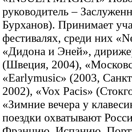
руководитель – Заслужен
Бурханов). Принимает уч
фестивалях, среди них «Ne
«Дидона и Эней», дирижер
(Швеция, 2004), «Московс
«Earlymusic» (2003, Санкт
2002), «Vox Pacis» (Стокго
«Зимние вечера у клавесин
поездки охватывают Росс
Францию, Испанию, Порт