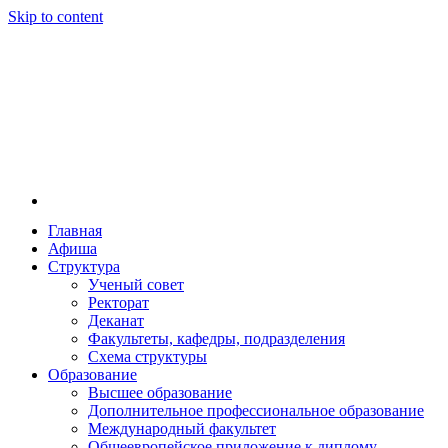
Skip to content
Главная
Афиша
Новосибирская государственная консерватория и
Новосибирская государственная консерватория и
Структура
году распоряжением совмина РСФСР и указом м
Ученый совет
заведением в Сибири[2] и до сих пор остаётся ед
Ректорат
Глинки.
Деканат
Факультеты, кафедры, подразделения
Схема структуры
Образование
Высшее образование
Дополнительное профессиональное образование
Международный факультет
Общеевропейское приложение к диплому