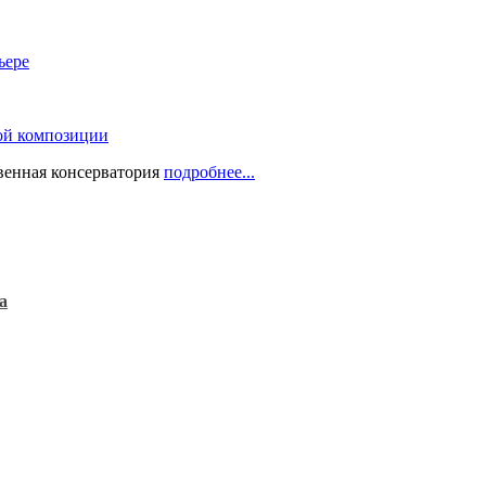
ьере
ой композиции
твенная консерватория
подробнее...
а