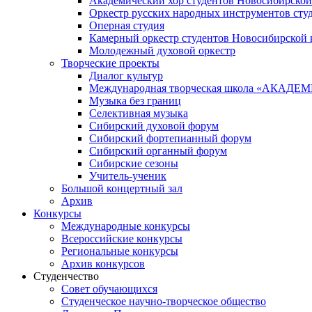
Академический хор студентов Новосибирской
Оркестр русских народных инструментов сту
Оперная студия
Камерный оркестр студентов Новосибирской 
Молодежный духовой оркестр
Творческие проекты
Диалог культур
Международная творческая школа «АКА
Музыка без границ
Селективная музыка
Сибирский духовой форум
Сибирский фортепианный форум
Сибирский органный форум
Сибирские сезоны
Учитель-ученик
Большой концертный зал
Архив
Конкурсы
Международные конкурсы
Всероссийские конкурсы
Региональные конкурсы
Архив конкурсов
Студенчество
Совет обучающихся
Студенческое научно-творческое общество