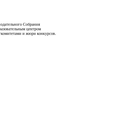
нодательного Собрания
разовательным центром
гкомитетами и жюри конкурсов.