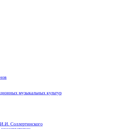
енов
иционных музыкальных культур
И.И. Соллертинского