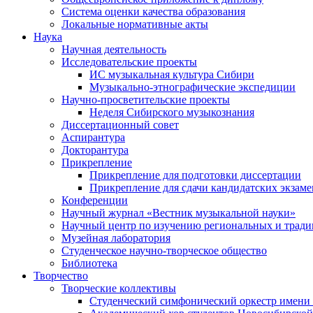
Система оценки качества образования
Локальные нормативные акты
Наука
Научная деятельность
Исследовательские проекты
ИС музыкальная культура Сибири
Музыкально-этнографические экспедиции
Научно-просветительские проекты
Неделя Сибирского музыкознания
Диссертационный совет
Аспирантура
Докторантура
Прикрепление
Прикрепление для подготовки диссертации
Прикрепление для сдачи кандидатских экзам
Конференции
Научный журнал «Вестник музыкальной науки»
Научный центр по изучению региональных и трад
Музейная лаборатория
Студенческое научно-творческое общество
Библиотека
Творчество
Творческие коллективы
Студенческий симфонический оркестр имени 