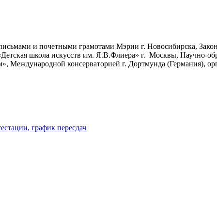
письмами и почетными грамотами Мэрии г. Новосибирска, Зако
етская школа искусств им. Я.В.Флиера» г. Москвы, Научно-об
, Международной консерваторией г. Дортмунда (Германия), ор
естации, график пересдач