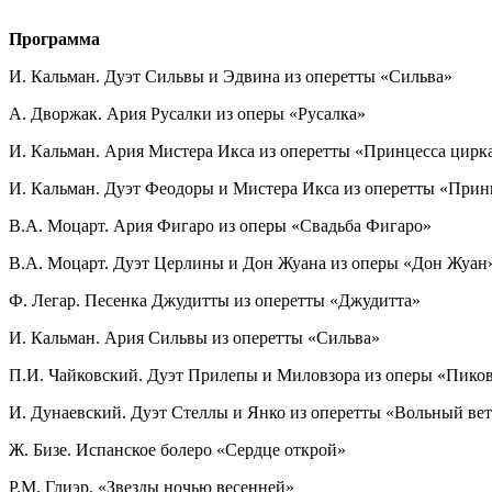
Программа
И. Кальман. Дуэт Сильвы и Эдвина из оперетты «Сильва»
А. Дворжак. Ария Русалки из оперы «Русалка»
И. Кальман. Ария Мистера Икса из оперетты «Принцесса цирк
И. Кальман. Дуэт Феодоры и Мистера Икса из оперетты «Прин
В.А. Моцарт. Ария Фигаро из оперы «Свадьба Фигаро»
В.А. Моцарт. Дуэт Церлины и Дон Жуана из оперы «Дон Жуан
Ф. Легар. Песенка Джудитты из оперетты «Джудитта»
И. Кальман. Ария Сильвы из оперетты «Сильва»
П.И. Чайковский. Дуэт Прилепы и Миловзора из оперы «Пиков
И. Дунаевский. Дуэт Стеллы и Янко из оперетты «Вольный ве
Ж. Бизе. Испанское болеро «Сердце открой»
Р.М. Глиэр. «Звезды ночью весенней»