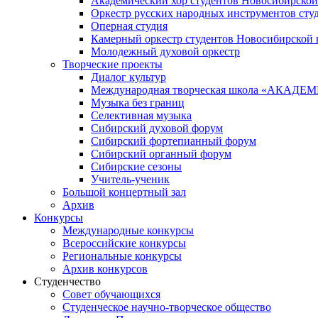
Академический хор студентов Новосибирской
Оркестр русских народных инструментов сту
Оперная студия
Камерный оркестр студентов Новосибирской 
Молодежный духовой оркестр
Творческие проекты
Диалог культур
Международная творческая школа «АКА
Музыка без границ
Селективная музыка
Сибирский духовой форум
Сибирский фортепианный форум
Сибирский органный форум
Сибирские сезоны
Учитель-ученик
Большой концертный зал
Архив
Конкурсы
Международные конкурсы
Всероссийские конкурсы
Региональные конкурсы
Архив конкурсов
Студенчество
Совет обучающихся
Студенческое научно-творческое общество