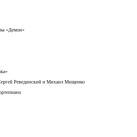
еры «Демон»
чка»
 Сергей Ревединский и Михаил Мищенко
фортепиано