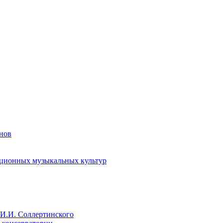
енов
иционных музыкальных культур
И.И. Соллертинского