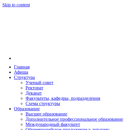
Skip to content
Главная
Афиша
Новосибирская государственная консерватория и
Новосибирская государственная консерватория и
Структура
году распоряжением совмина РСФСР и указом м
Ученый совет
заведением в Сибири[2] и до сих пор остаётся ед
Ректорат
Глинки.
Деканат
Факультеты, кафедры, подразделения
Схема структуры
Образование
Высшее образование
Дополнительное профессиональное образование
Международный факультет
Общеевропейское приложение к диплому