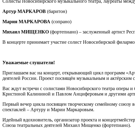
Солисты Новосибирского музыкального театра, лауреаты межд
Артур МАРКАРОВ
(баритон)
Мария МАРКАРОВА
(сопрано)
Михаил МИЩЕНКО
(фортепиано) – заслуженный артист Ре
В концерте принимает участие солист Новосибирской филарм
Уважаемые слушатели!
Приглашаем вас на концерт, открывающий цикл программ «Ар
деятелей России. Проект посвящён музыкальным и актёрским се
Вас ждут встречи с солистами Новосибирского театра оперы 
Кристиной Калининой и Павлом Анциферовым и другими арт
Первый вечер цикла посвящен творческому семейному союзу в
спектаклей – Артуру и Марии Маркаровым.
Идейный вдохновитель, организатор проекта и концертмейсте
Союза театральных деятелей Михаил Мищенко (фортепиано).