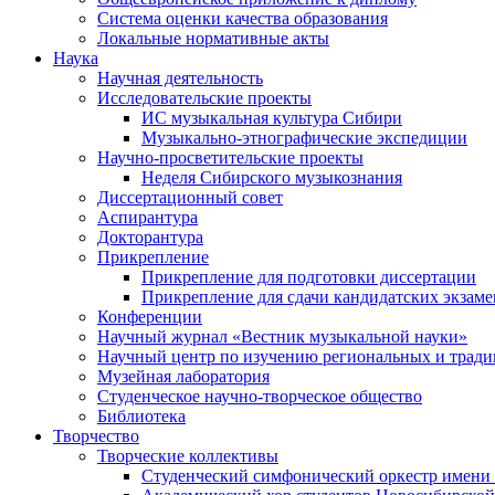
Система оценки качества образования
Локальные нормативные акты
Наука
Научная деятельность
Исследовательские проекты
ИС музыкальная культура Сибири
Музыкально-этнографические экспедиции
Научно-просветительские проекты
Неделя Сибирского музыкознания
Диссертационный совет
Аспирантура
Докторантура
Прикрепление
Прикрепление для подготовки диссертации
Прикрепление для сдачи кандидатских экзам
Конференции
Научный журнал «Вестник музыкальной науки»
Научный центр по изучению региональных и трад
Музейная лаборатория
Студенческое научно-творческое общество
Библиотека
Творчество
Творческие коллективы
Студенческий симфонический оркестр имени 