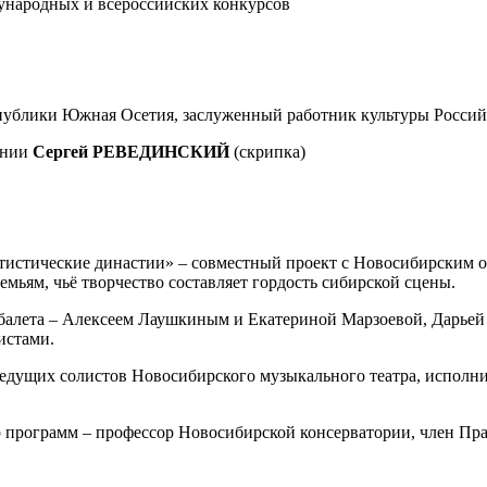
ународных и всероссийских конкурсов
спублики Южная Осетия, заслуженный работник культуры Россий
онии
Сергей РЕВЕДИНСКИЙ
(скрипка)
тистические династии» – совместный проект с Новосибирским 
мьям, чьё творчество составляет гордость сибирской сцены.
и балета – Алексеем Лаушкиным и Екатериной Марзоевой, Дарь
истами.
едущих солистов Новосибирского музыкального театра, исполн
р программ – профессор Новосибирской консерватории, член П