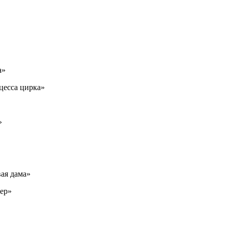
а»
цесса цирка»
»
ая дама»
тер»