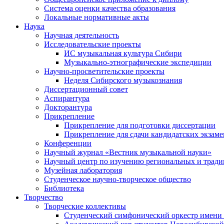
Система оценки качества образования
Локальные нормативные акты
Наука
Научная деятельность
Исследовательские проекты
ИС музыкальная культура Сибири
Музыкально-этнографические экспедиции
Научно-просветительские проекты
Неделя Сибирского музыкознания
Диссертационный совет
Аспирантура
Докторантура
Прикрепление
Прикрепление для подготовки диссертации
Прикрепление для сдачи кандидатских экзам
Конференции
Научный журнал «Вестник музыкальной науки»
Научный центр по изучению региональных и трад
Музейная лаборатория
Студенческое научно-творческое общество
Библиотека
Творчество
Творческие коллективы
Студенческий симфонический оркестр имени 