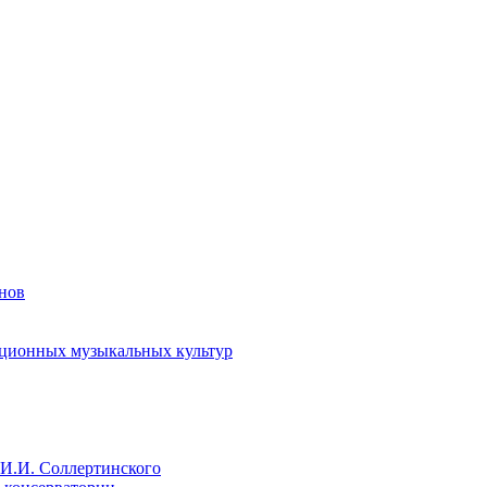
енов
иционных музыкальных культур
И.И. Соллертинского