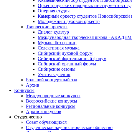
Академический хор студентов Новосибирской
Оркестр русских народных инструментов сту
Оперная студия
Камерный оркестр студентов Новосибирской 
Молодежный духовой оркестр
Творческие проекты
Диалог культур
Международная творческая школа «АКА
Музыка без границ
Селективная музыка
Сибирский духовой форум
Сибирский фортепианный форум
Сибирский органный форум
Сибирские сезоны
Учитель-ученик
Большой концертный зал
Архив
Конкурсы
Международные конкурсы
Всероссийские конкурсы
Региональные конкурсы
Архив конкурсов
Студенчество
Совет обучающихся
Студенческое научно-творческое общество