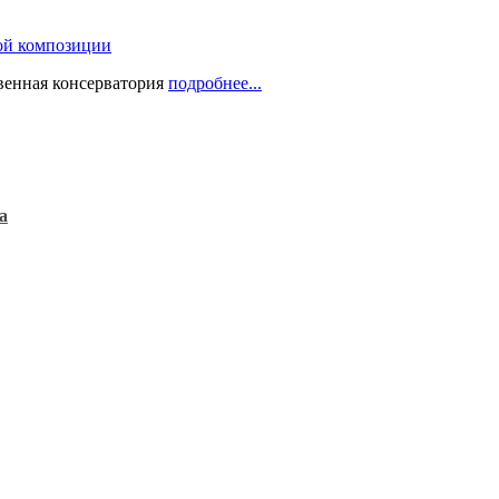
ой композиции
твенная консерватория
подробнее...
а