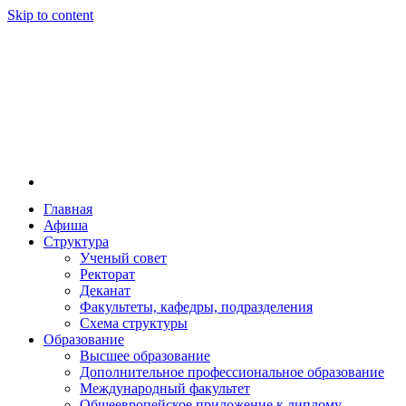
Skip to content
Главная
Афиша
Новосибирская государственная консерватория и
Новосибирская государственная консерватория и
Структура
году распоряжением совмина РСФСР и указом м
Ученый совет
заведением в Сибири[2] и до сих пор остаётся ед
Ректорат
Глинки.
Деканат
Факультеты, кафедры, подразделения
Схема структуры
Образование
Высшее образование
Дополнительное профессиональное образование
Международный факультет
Общеевропейское приложение к диплому