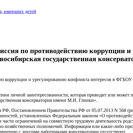
я, имеющих детей
иссия по противодействию коррупции и
осибирская государственная консерват
ствию коррупции и урегулированию конфликта интересов в ФГБОУ
нии личной заинтересованности, которая приводит или может п
рственная консерватория имени М.И. Глинки».
РФ, Постановлением Правительства РФ от 05.07.2013 N 568 (ред
язанностей, установленных Федеральным законом «О противодей
 части ограничений на совместную трудовую деятельность родс
во-хозяйственных полномочий. Информация или какие-либо приз
авнению с другими работниками консерватории отсутствуют.