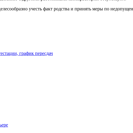
целесообразно учесть факт родства и принять меры по недопущ
естации, график пересдач
ьере