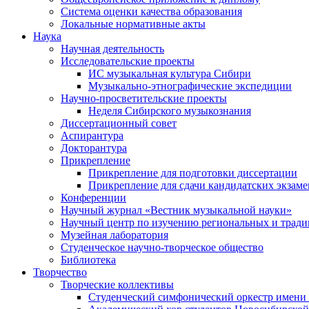
Система оценки качества образования
Локальные нормативные акты
Наука
Научная деятельность
Исследовательские проекты
ИС музыкальная культура Сибири
Музыкально-этнографические экспедиции
Научно-просветительские проекты
Неделя Сибирского музыкознания
Диссертационный совет
Аспирантура
Докторантура
Прикрепление
Прикрепление для подготовки диссертации
Прикрепление для сдачи кандидатских экзам
Конференции
Научный журнал «Вестник музыкальной науки»
Научный центр по изучению региональных и трад
Музейная лаборатория
Студенческое научно-творческое общество
Библиотека
Творчество
Творческие коллективы
Студенческий симфонический оркестр имени 