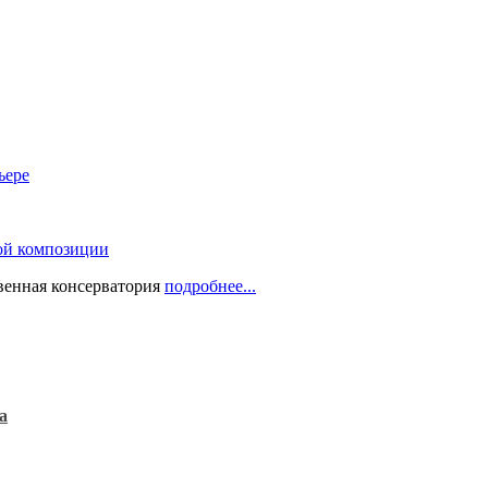
ьере
ой композиции
твенная консерватория
подробнее...
а