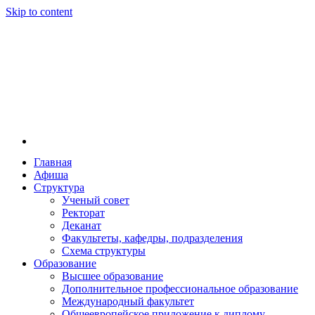
Skip to content
Главная
Афиша
Новосибирская государственная консерватория и
Новосибирская государственная консерватория и
Структура
году распоряжением совмина РСФСР и указом м
Ученый совет
заведением в Сибири[2] и до сих пор остаётся ед
Ректорат
Глинки.
Деканат
Факультеты, кафедры, подразделения
Схема структуры
Образование
Высшее образование
Дополнительное профессиональное образование
Международный факультет
Общеевропейское приложение к диплому