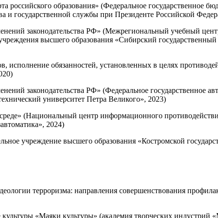
та российского образования» (Федеральное государственное бю
ва и государственной службы при Президенте Российской Федер
менений законодательства РФ» (Межрегиональный учебный цент
 учреждения высшего образования «Сибирский государственный
в, исполнение обязанностей, установленных в целях противод
020)
енений законодательства РФ» (Федеральное государственное ав
ехнический университет Петра Великого», 2023)
среде» (Национальный центр информационного противодействия
автоматика», 2024)
ельное учреждение высшего образования «Костромской государс
деологии терроризма: направления совершенствования профилак
е культуры «Маяки культуры» (академия творческих индустрий «