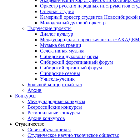
Академический хор студентов Новосибирской
Оркестр русских народных инструментов сту
Оперная студия
Камерный оркестр студентов Новосибирской 
Молодежный духовой оркестр
Творческие проекты
Диалог культур
Международная творческая школа «АКА
Музыка без границ
Селективная музыка
Сибирский духовой форум
Сибирский фортепианный форум
Сибирский органный форум
Сибирские сезоны
Учитель-ученик
Большой концертный зал
Архив
Конкурсы
Международные конкурсы
Всероссийские конкурсы
Региональные конкурсы
Архив конкурсов
Студенчество
Совет обучающихся
Студенческое научно-творческое общество