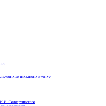
енов
иционных музыкальных культур
И.И. Соллертинского