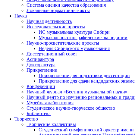
Система оценки качества образования
Локальные нормативные акты
Наука
Научная деятельность
Исследовательские проекты
ИС музыкальная культура Сибири
Музыкально-этнографические экспедиции
Научно-просветительские проекты
Неделя Сибирского музыкознания
Диссертационный совет
Аспирантура
Докторантура
Прикрепление
Прикрепление для подготовки диссертации
Прикрепление для сдачи кандидатских экзам
Конференции
Научный журнал «Вестник музыкальной науки»
Научный центр по изучению региональных и трад
Музейная лаборатория
Студенческое научно-творческое общество
Библиотека
Творчество
Творческие коллективы
Студенческий симфонический оркестр имени 