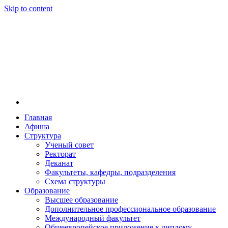
Skip to content
Главная
Афиша
Новосибирская государственная консерватория и
Новосибирская государственная консерватория и
Структура
году распоряжением совмина РСФСР и указом м
Ученый совет
заведением в Сибири[2] и до сих пор остаётся ед
Ректорат
Глинки.
Деканат
Факультеты, кафедры, подразделения
Схема структуры
Образование
Высшее образование
Дополнительное профессиональное образование
Международный факультет
Общеевропейское приложение к диплому