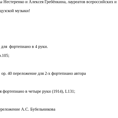
ы Нестеренко и Алексея Гребёнкина, лауреатов всероссийских 
нцузской музыки!
с для фортепиано в 4 руки.
.105;
 op. 40 переложение для 2-х фортепиано автора
я фортепиано в четыре руки (1914), L131;
переложение А.С. Бубельникова