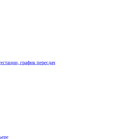
естации, график пересдач
ьере