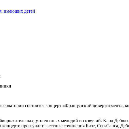
я, имеющих детей
ы
Глинки
онсерватории состоится концерт «Французский дивертисмент», 
обворожительных, утонченных мелодий и созвучий. Клод Дебюс
На концерте прозвучат известные сочинения Бизе, Сен-Санса, Де