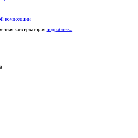
ой композиции
твенная консерватория
подробнее...
а