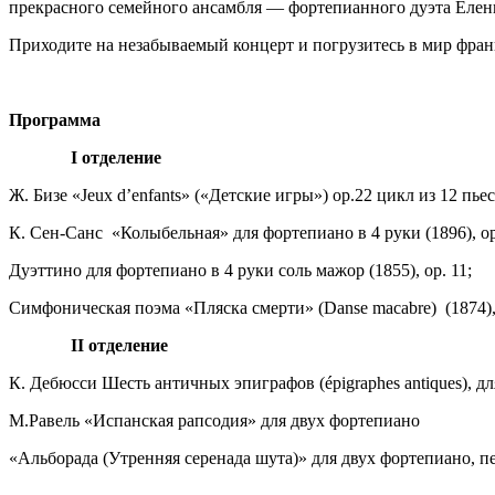
прекрасного семейного ансамбля — фортепианного дуэта Елен
Приходите на незабываемый концерт и погрузитесь в мир фра
Программа
I отделение
Ж. Бизе «Jeux d’enfants» («Детские игры») ор.22 цикл из 12 пье
К. Сен-Санс «Колыбельная» для фортепиано в 4 руки (1896), op
Дуэттино для фортепиано в 4 руки соль мажор (1855), op. 11;
Симфоническая поэма «Пляска смерти» (Danse macabre) (1874),
II отделение
К. Дебюсси Шесть античных эпиграфов (épigraphes antiques), дл
М.Равель «Испанская рапсодия» для двух фортепиано
«Альборада (Утренняя серенада шута)» для двух фортепиано, 