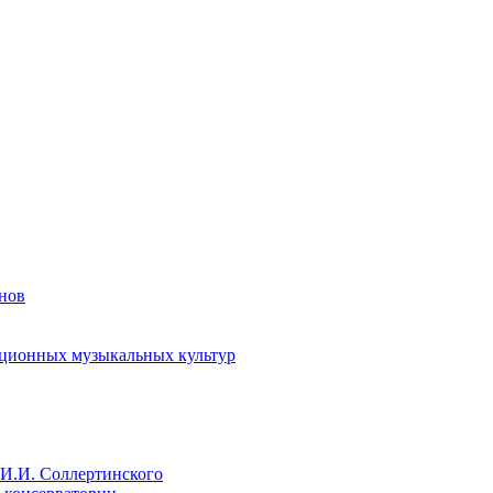
енов
иционных музыкальных культур
И.И. Соллертинского