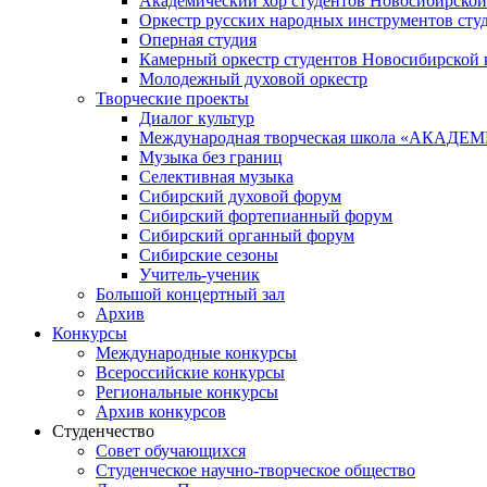
Академический хор студентов Новосибирской
Оркестр русских народных инструментов сту
Оперная студия
Камерный оркестр студентов Новосибирской 
Молодежный духовой оркестр
Творческие проекты
Диалог культур
Международная творческая школа «АКА
Музыка без границ
Селективная музыка
Сибирский духовой форум
Сибирский фортепианный форум
Сибирский органный форум
Сибирские сезоны
Учитель-ученик
Большой концертный зал
Архив
Конкурсы
Международные конкурсы
Всероссийские конкурсы
Региональные конкурсы
Архив конкурсов
Студенчество
Совет обучающихся
Студенческое научно-творческое общество