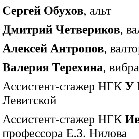
Сергей Обухов
, альт
Дмитрий Четвериков
, в
Алексей Антропов
, валт
Валерия Терехина
, вибр
Ассистент-стажер НГК
У 
Левитской
Ассистент-стажер НГК
Ив
профессора Е.З. Нилова