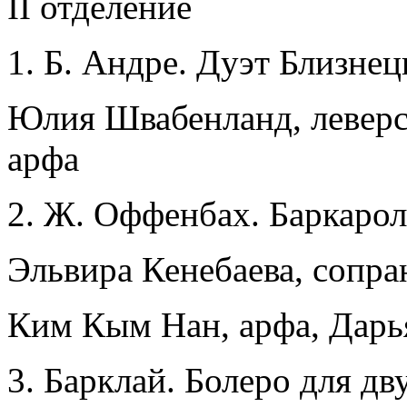
II отделение
Б. Андре. Дуэт Близнец
Юлия Швабенланд, леверс
арфа
Ж. Оффенбах. Баркарол
Эльвира Кенебаева, сопра
Ким Кым Нан, арфа, Дарья
Барклай. Болеро для дв