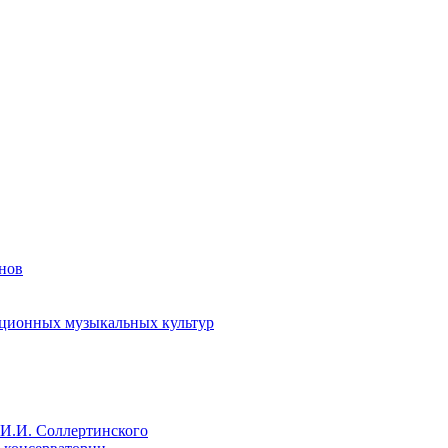
енов
иционных музыкальных культур
И.И. Соллертинского