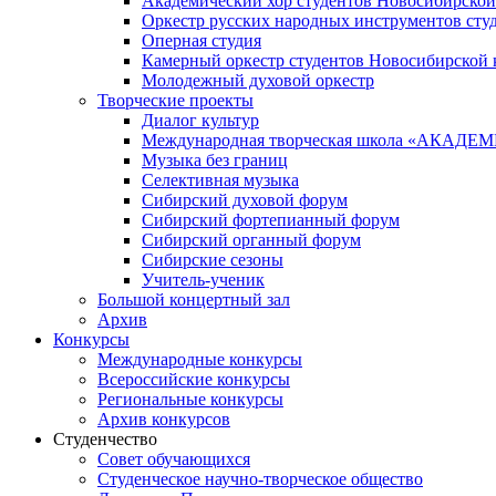
Академический хор студентов Новосибирской
Оркестр русских народных инструментов сту
Оперная студия
Камерный оркестр студентов Новосибирской 
Молодежный духовой оркестр
Творческие проекты
Диалог культур
Международная творческая школа «АКА
Музыка без границ
Селективная музыка
Сибирский духовой форум
Сибирский фортепианный форум
Сибирский органный форум
Сибирские сезоны
Учитель-ученик
Большой концертный зал
Архив
Конкурсы
Международные конкурсы
Всероссийские конкурсы
Региональные конкурсы
Архив конкурсов
Студенчество
Совет обучающихся
Студенческое научно-творческое общество