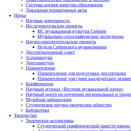
Система оценки качества образования
Локальные нормативные акты
Наука
Научная деятельность
Исследовательские проекты
ИС музыкальная культура Сибири
Музыкально-этнографические экспедиции
Научно-просветительские проекты
Неделя Сибирского музыкознания
Диссертационный совет
Аспирантура
Докторантура
Прикрепление
Прикрепление для подготовки диссертации
Прикрепление для сдачи кандидатских экзам
Конференции
Научный журнал «Вестник музыкальной науки»
Научный центр по изучению региональных и трад
Музейная лаборатория
Студенческое научно-творческое общество
Библиотека
Творчество
Творческие коллективы
Студенческий симфонический оркестр имени 