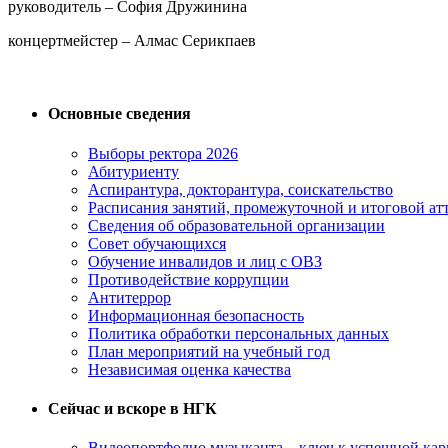
руководитель – София Дружинина
концертмейстер – Алмас Серикпаев
Основные сведения
Выборы ректора 2026
Абитуриенту
Аспирантура, докторантура, соискательство
Расписания занятий, промежуточной и итоговой атт
Сведения об образовательной организации
Совет обучающихся
Обучение инвалидов и лиц с ОВЗ
Противодействие коррупции
Антитеррор
Информационная безопасность
Политика обработки персональных данных
План мероприятий на учебный год
Независимая оценка качества
Сейчас и вскоре в НГК
Видеопортфолио музыканта – ключ к успешной кар