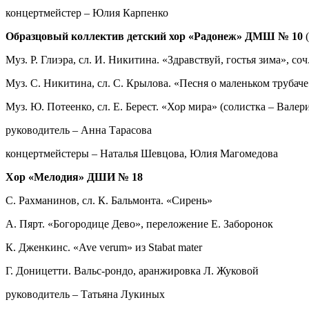
концертмейстер – Юлия Карпенко
Образцовый коллектив детский хор «Радонеж» ДМШ № 10
Муз. Р. Глиэра, сл. И. Никитина. «Здравствуй, гостья зима», соч.
Муз. С. Никитина, сл. С. Крылова. «Песня о маленьком трубач
Муз. Ю. Потеенко, сл. Е. Берест. «Хор мира» (солистка – Валер
руководитель – Анна Тарасова
концертмейстеры – Наталья Шевцова, Юлия Магомедова
Хор «Мелодия» ДШИ № 18
С. Рахманинов, сл. К. Бальмонта. «Сирень»
А. Пярт. «Богородице Дево», переложение Е. Заборонок
К. Дженкинс. «Ave verum» из Stabat mater
Г. Доницетти. Вальс-рондо, аранжировка Л. Жуковой
руководитель – Татьяна Лукиных