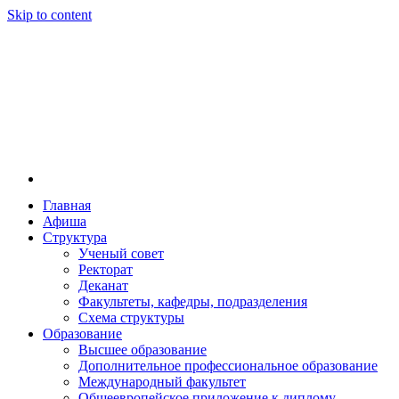
Skip to content
Главная
Афиша
Новосибирская государственная консерватория и
Новосибирская государственная консерватория и
Структура
году распоряжением совмина РСФСР и указом м
Ученый совет
заведением в Сибири[2] и до сих пор остаётся ед
Ректорат
Глинки.
Деканат
Факультеты, кафедры, подразделения
Схема структуры
Образование
Высшее образование
Дополнительное профессиональное образование
Международный факультет
Общеевропейское приложение к диплому