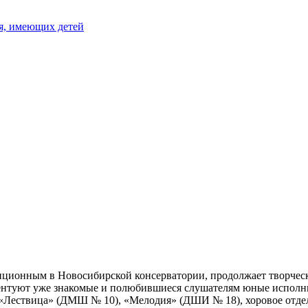
я, имеющих детей
иционным в Новосибирской консерватории, продолжает творческ
зентуют уже знакомые и полюбившиеся слушателям юные исполни
, «Лествица» (ДМШ № 10), «Мелодия» (ДШИ № 18), хоровое отд