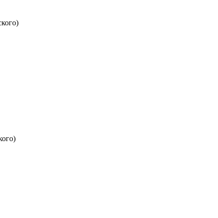
кого)
кого)