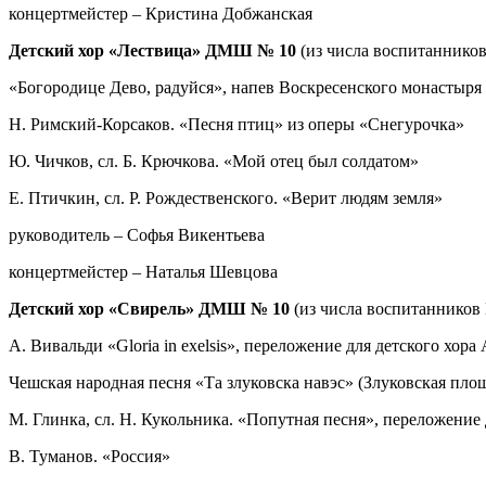
концертмейстер – Кристина Добжанская
Детский хор «Лествица» ДМШ № 10
(из числа воспитаннико
«Богородице Дево, радуйся», напев Воскресенского монастыря
Н. Римский-Корсаков. «Песня птиц» из оперы «Снегурочка»
Ю. Чичков, сл. Б. Крючкова. «Мой отец был солдатом»
Е. Птичкин, сл. Р. Рождественского. «Верит людям земля»
руководитель – Софья Викентьева
концертмейстер – Наталья Шевцова
Детский хор «Свирель» ДМШ № 10
(из числа воспитанников
А. Вивальди «Gloria in exelsis», переложение для детского хора
Чешская народная песня «Та злуковска навэс» (Злуковская пло
М. Глинка, сл. Н. Кукольника. «Попутная песня», переложение 
В. Туманов. «Россия»