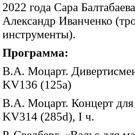
2022 года Сара Балтабаева
Александр Иванченко (тр
инструменты).
Программа:
В.А. Моцарт. Дивертисмен
KV136 (125a)
В.А. Моцарт. Концерт для
KV314 (285d), I ч.
Р. Сведберг. «Вальс для 