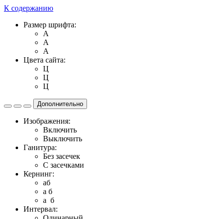
К содержанию
Размер шрифта:
A
A
A
Цвета сайта:
Ц
Ц
Ц
Дополнительно
Изображения:
Включить
Выключить
Ганитура:
Без засечек
С засечками
Кернинг:
aб
a б
a б
Интервал:
Одинарный