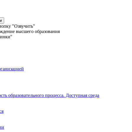
и
нопку "Озвучить"
еждение высшего образования
линки"
рганизацией
ть образовательного процесса. Доступная среда
ся
ии