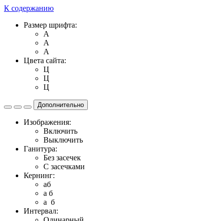
К содержанию
Размер шрифта:
A
A
A
Цвета сайта:
Ц
Ц
Ц
Дополнительно
Изображения:
Включить
Выключить
Ганитура:
Без засечек
С засечками
Кернинг:
aб
a б
a б
Интервал:
Одинарный