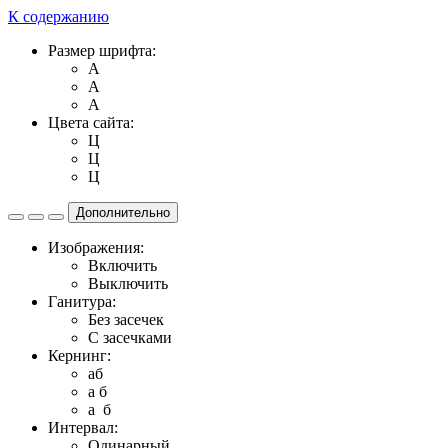
К содержанию
Размер шрифта:
A
A
A
Цвета сайта:
Ц
Ц
Ц
Дополнительно
Изображения:
Включить
Выключить
Ганитура:
Без засечек
С засечками
Кернинг:
aб
a б
a б
Интервал:
Одинарный