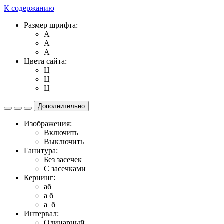
К содержанию
Размер шрифта:
A
A
A
Цвета сайта:
Ц
Ц
Ц
Дополнительно
Изображения:
Включить
Выключить
Ганитура:
Без засечек
С засечками
Кернинг:
aб
a б
a б
Интервал:
Одинарный