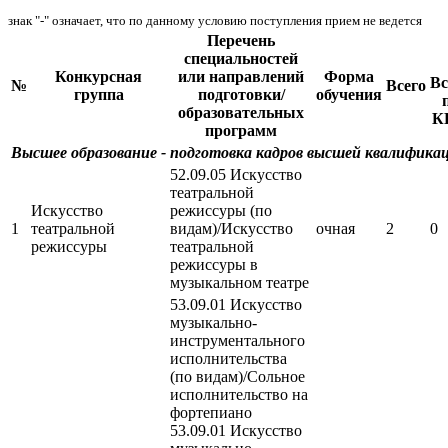
знак "-" означает, что по данному условию поступления прием не ведется
Перечень
специальностей
Конкурсная
или направлений
Форма
Вс
№
Всего
группа
подготовки/
обучения
образовательных
К
программ
Высшее образование - подготовка кадров высшей квалифика
52.09.05 Искусство
театральной
Искусство
режиссуры (по
1
театральной
видам)/Искусство
очная
2
0
режиссуры
театральной
режиссуры в
музыкальном театре
53.09.01 Искусство
музыкально-
инструментального
исполнительства
(по видам)/Сольное
исполнительство на
фортепиано
53.09.01 Искусство