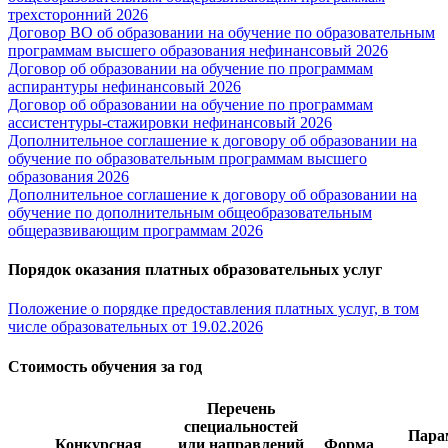
трехсторонний 2026
Договор ВО об образовании на обучение по образовательным
программам высшего образования нефинансовый 2026
Договор об образовании на обучение по программам
аспирантуры нефинансовый 2026
Договор об образовании на обучение по программам
ассистентуры-стажировки нефинансовый 2026
Дополнительное соглашение к договору об образовании на
обучение по образовательным программам высшего
образования 2026
Дополнительное соглашение к договору об образовании на
обучение по дополнительным общеобразовательным
общеразвивающим программам 2026
Порядок оказания платных образовательных услуг
Положение о порядке предоставления платных услуг, в том
числе образовательных от 19.02.2026
Стоимость обучения за год
Перечень
специальностей
Пара
Конкурсная
или направлений
Форма