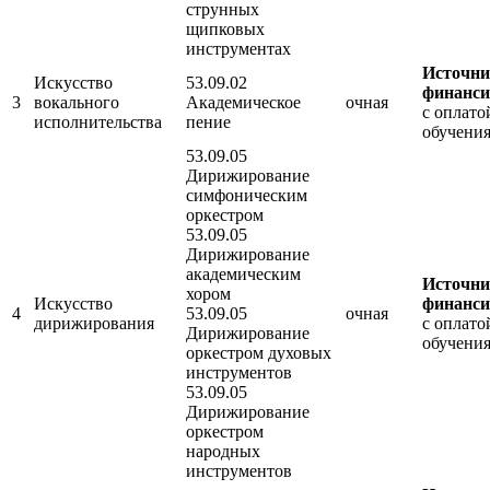
струнных
щипковых
инструментах
Источн
Искусство
53.09.02
финанси
3
вокального
Академическое
очная
с оплато
исполнительства
пение
обучени
53.09.05
Дирижирование
симфоническим
оркестром
53.09.05
Дирижирование
академическим
Источн
хором
Искусство
финанси
4
53.09.05
очная
дирижирования
с оплато
Дирижирование
обучени
оркестром духовых
инструментов
53.09.05
Дирижирование
оркестром
народных
инструментов