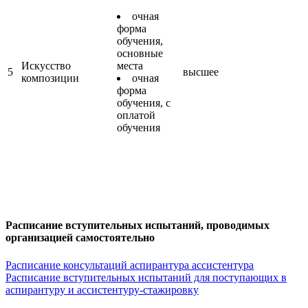
очная
форма
обучения,
основные
Искусство
места
5
высшее
композиции
очная
форма
обучения, с
оплатой
обучения
Расписание вступительных испытаний, проводимых
организацией самостоятельно
Расписание консультаций аспирантура ассистентура
Расписание вступительных испытаний для поступающих в
аспирантуру и ассистентуру-стажировку