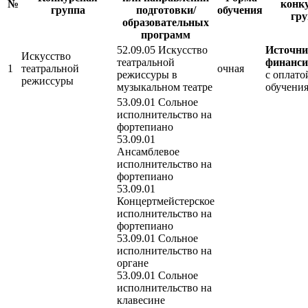
№
конк
группа
подготовки/
обучения
гр
образовательных
программ
52.09.05 Искусство
Источн
Искусство
театральной
финанси
1
театральной
очная
режиссуры в
с оплато
режиссуры
музыкальном театре
обучени
53.09.01 Сольное
исполнительство на
фортепиано
53.09.01
Ансамблевое
исполнительство на
фортепиано
53.09.01
Концертмейстерское
исполнительство на
фортепиано
53.09.01 Сольное
исполнительство на
органе
53.09.01 Сольное
исполнительство на
клавесине