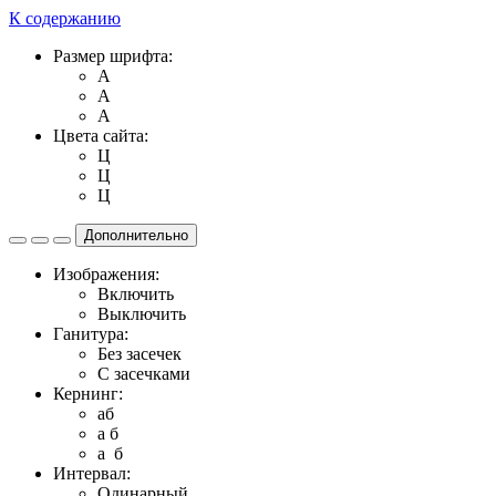
К содержанию
Размер шрифта:
A
A
A
Цвета сайта:
Ц
Ц
Ц
Дополнительно
Изображения:
Включить
Выключить
Ганитура:
Без засечек
С засечками
Кернинг:
aб
a б
a б
Интервал:
Одинарный