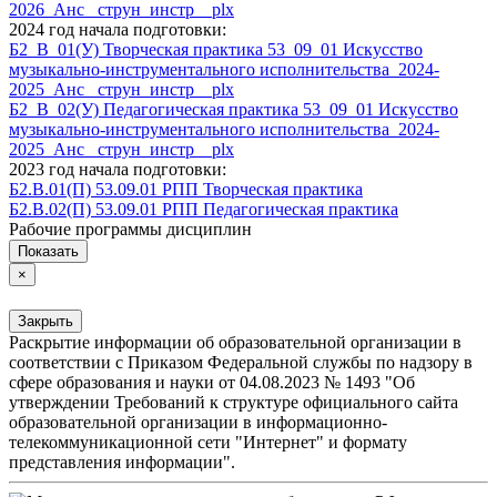
2026_Анс_ струн_инстр__plx
2024 год начала подготовки:
Б2_В_01(У) Творческая практика 53_09_01 Искусство
музыкально-инструментального исполнительства_2024-
2025_Анс_ струн_инстр__plx
Б2_В_02(У) Педагогическая практика 53_09_01 Искусство
музыкально-инструментального исполнительства_2024-
2025_Анс_ струн_инстр__plx
2023 год начала подготовки:
Б2.В.01(П) 53.09.01 РПП Творческая практика
Б2.В.02(П) 53.09.01 РПП Педагогическая практика
Рабочие программы дисциплин
Показать
×
Закрыть
Раскрытие информации об образовательной организации в
соответствии с Приказом Федеральной службы по надзору в
сфере образования и науки от 04.08.2023 № 1493 "Об
утверждении Требований к структуре официального сайта
образовательной организации в информационно-
телекоммуникационной сети "Интернет" и формату
представления информации".