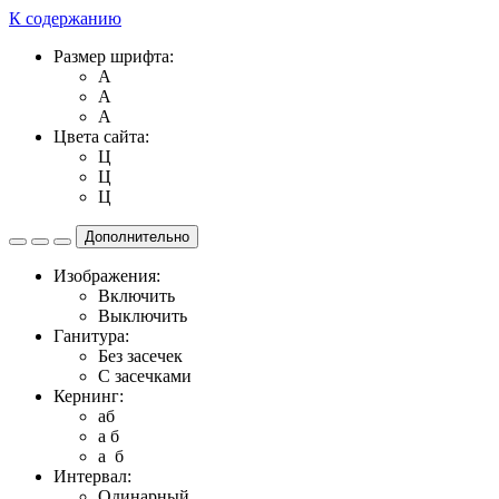
К содержанию
Размер шрифта:
A
A
A
Цвета сайта:
Ц
Ц
Ц
Дополнительно
Изображения:
Включить
Выключить
Ганитура:
Без засечек
С засечками
Кернинг:
aб
a б
a б
Интервал:
Одинарный