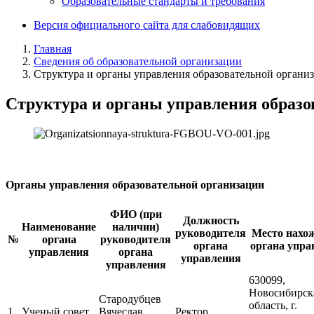
Образовательные стандарты и требования
Версия официального сайта для слабовидящих
Главная
Сведения об образовательной организации
Структура и органы управления образовательной органи
Структура и органы управления образо
Органы управления образовательной организации
ФИО (при
Должность
Наименование
наличии)
руководителя
Место нахо
№
органа
руководителя
органа
органа упра
управления
органа
управления
управления
630099,
Новосибирск
Стародубцев
область, г.
1
Ученый совет
Вячеслав
Ректор