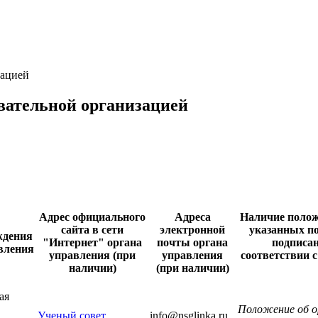
зацией
вательной организацией
Адрес официального
Адреса
Наличие полож
сайта в сети
электронной
указанных п
ждения
"Интернет" органа
почты органа
подписан
вления
управления (при
управления
соответствии с
наличии)
(при наличии)
ая
Положение об ор
Ученый совет
info@nsglinka.ru