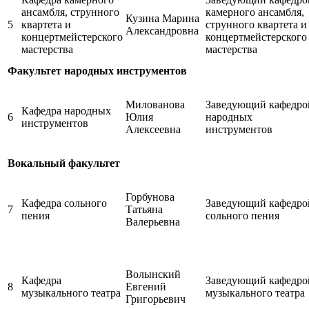
ансамбля, струнного
камерного ансамбля,
Кузина Марина
5
квартета и
струнного квартета и
Александровна
концертмейстерского
концертмейстерского
мастерства
мастерства
Факультет народных инструментов
Милованова
Заведующий кафедро
Кафедра народных
6
Юлия
народных
инструментов
Алексеевна
инструментов
Вокальный факультет
Горбунова
Кафедра сольного
Заведующий кафедро
7
Татьяна
пения
сольного пения
Валерьевна
Волынский
Кафедра
Заведующий кафедро
8
Евгений
музыкального театра
музыкального театра
Григорьевич