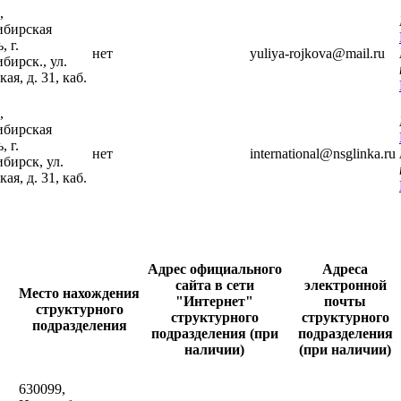
,
ибирская
, г.
нет
yuliya-rojkova@mail.ru
бирск., ул.
ая, д. 31, каб.
,
ибирская
, г.
нет
international@nsglinka.ru
бирск, ул.
ая, д. 31, каб.
Адрес официального
Адреса
сайта в сети
электронной
Место нахождения
"Интернет"
почты
структурного
структурного
структурного
подразделения
подразделения (при
подразделения
наличии)
(при наличии)
630099,