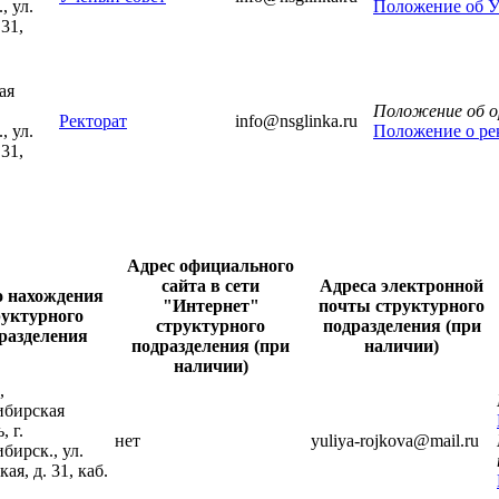
, ул.
Положение об Уч
 31,
ая
Положение об ор
Ректорат
info@nsglinka.ru
, ул.
Положение о рек
 31,
Адрес официального
сайта в сети
Адреса электронной
о нахождения
"Интернет"
почты структурного
руктурного
структурного
подразделения (при
разделения
подразделения (при
наличии)
наличии)
,
ибирская
, г.
нет
yuliya-rojkova@mail.ru
бирск., ул.
ая, д. 31, каб.