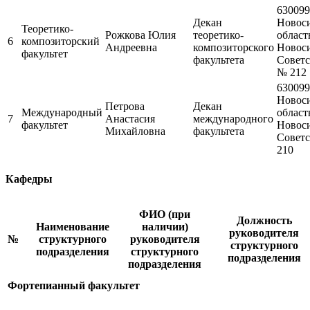
630099
Декан
Новос
Теоретико-
Рожкова Юлия
теоретико-
область
6
композиторский
Андреевна
композиторского
Новоси
факультет
факультета
Советск
№ 212
630099
Новос
Петрова
Декан
Международный
область
7
Анастасия
международного
факультет
Новоси
Михайловна
факультета
Советск
210
Кафедры
ФИО (при
Должность
Наименование
наличии)
руководителя
№
структурного
руководителя
структурного
подразделения
структурного
подразделения
подразделения
Фортепианный факультет