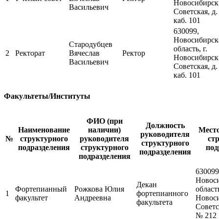
Новосибирск.
Васильевич
Советская, д.
каб. 101
630099,
Новосибирск
Стародубцев
область, г.
2
Ректорат
Вячеслав
Ректор
Новосибирск.
Васильевич
Советская, д.
каб. 101
Факультеты/Институты
ФИО (при
Должность
Наименование
наличии)
Мест
руководителя
№
структурного
руководителя
ст
структурного
подразделения
структурного
под
подразделения
подразделения
630099
Новос
Декан
Фортепианный
Рожкова Юлия
область
1
фортепианного
факультет
Андреевна
Новоси
факультета
Советск
№ 212