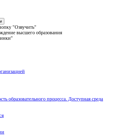
и
нопку "Озвучить"
еждение высшего образования
линки"
рганизацией
ть образовательного процесса. Доступная среда
ся
ии