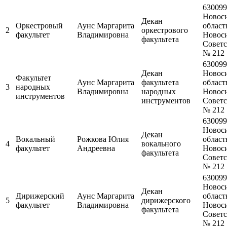
630099
Новос
Декан
Оркестровый
Аунс Маргарита
область
2
оркестрового
факультет
Владимировна
Новоси
факультета
Советск
№ 212
630099
Декан
Новос
Факультет
Аунс Маргарита
факультета
область
3
народных
Владимировна
народных
Новоси
инструментов
инструментов
Советск
№ 212
630099
Новос
Декан
Вокальный
Рожкова Юлия
область
4
вокального
факультет
Андреевна
Новоси
факультета
Советск
№ 212
630099
Новос
Декан
Дирижерский
Аунс Маргарита
область
5
дирижерского
факультет
Владимировна
Новоси
факультета
Советск
№ 212