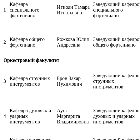
Кафедра
Заведующий кафедро
Игноян Тамара
1
специального
специального
Игнатьевна
фортепиано
фортепиано
Кафедра общего
Рожкова Юлия
Заведующий кафедро
2
фортепиано
Андреевна
общего фортепиано
Оркестровый факультет
Заведующий кафедро
Кафедра струнных
Брон Захар
3
струнных
инструментов
Нухимович
инструментов
Кафедра духовых и
Аунс
Заведующий кафедро
4
ударных
Маргарита
духовых и ударных
инструментов
Владимировна
инструментов
Кафедра камерного
Заведующий кафедро