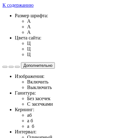
К содержанию
Размер шрифта:
A
A
A
Цвета сайта:
Ц
Ц
Ц
Дополнительно
Изображения:
Включить
Выключить
Ганитура:
Без засечек
С засечками
Кернинг:
aб
a б
a б
Интервал:
Одинарный