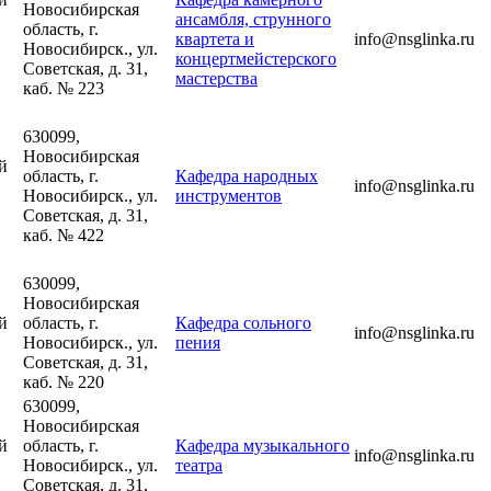
Новосибирская
ансамбля, струнного
область, г.
квартета и
info@nsglinka.ru
Новосибирск., ул.
концертмейстерского
Советская, д. 31,
мастерства
каб. № 223
630099,
Новосибирская
й
область, г.
Кафедра народных
info@nsglinka.ru
Новосибирск., ул.
инструментов
Советская, д. 31,
каб. № 422
630099,
Новосибирская
й
область, г.
Кафедра сольного
info@nsglinka.ru
Новосибирск., ул.
пения
Советская, д. 31,
каб. № 220
630099,
Новосибирская
й
область, г.
Кафедра музыкального
info@nsglinka.ru
Новосибирск., ул.
театра
Советская, д. 31,