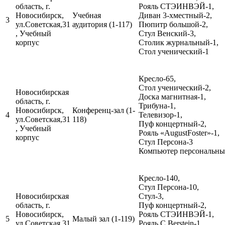
область, г.
Рояль СТЭИНВЭЙ-1,
Новосибирск,
Учебная
Диван 3-хместный-2,
3
ул.Советская,31
аудитория (1-117)
Пюпитр большой-2,
, Учебный
Стул Венский-3,
корпус
Столик журнальный-1,
Стол ученический-1
Кресло-65,
Стол ученический-2,
Новосибирская
Доска магнитная-1,
область, г.
Трибуна-1,
Новосибирск,
Конференц-зал (1-
4
Телевизор-1,
ул.Советская,31
118)
Пуф концертный-2,
, Учебный
Рояль «AugustFoster»-1,
корпус
Стул Персона-3
Компьютер персональный
Кресло-140,
Стул Персона-10,
Новосибирская
Стул-3,
область, г.
Пуф концертный-2,
Новосибирск,
Рояль СТЭИНВЭЙ-1,
5
Малый зал (1-119)
ул.Советская,31
Рояль C.Berstein-1,