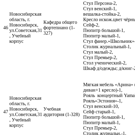
Стул Персона-2,
Стул венский-1,
Новосибирская
вешалка-стойка-2,
область, г.
Кресло искож.цвет чёрн
Кафедра общего
Новосибирск,
Сейф-2,
46
фортепиано (1-
ул.Советская,31
Пюпитр большой-1,
327)
, Учебный
Пюпитр малый-1,
корпус
Стул фанер.»Школьник»-
Столик журнальный-1,
Стул малый-2,
Стул Премьер-2,
Стол ученический-2,
Шкаф д/одежды; д/книг-
Мягкая мебель «Арина» 
диван+1 кресло)-1,
Рояль концертный Yamah
Новосибирская
Рояль»Эстония»-1,
область, г.
Стул венский-10,
Новосибирск,
Учебная
47
Сейф старый-1,
ул.Советская,31
аудитория (1-328)
Пюпитр большой-1,
, Учебный
Пюпитр малый-1,
корпус
Стул Премьер-2,
Столик журнальн.-1,