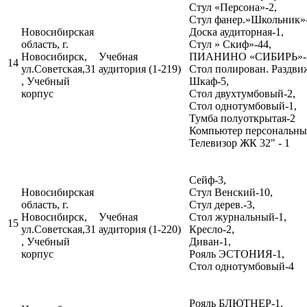
Стул «Персона»-2,
Стул фанер.»Школьник»-
Новосибирская
Доска аудиторная-1,
область, г.
Стул » Скиф»-44,
Новосибирск,
Учебная
ПИАНИНО «СИБИРЬ»-
14
ул.Советская,31
аудитория (1-219)
Стол полирован. Раздви
, Учебный
Шкаф-5,
корпус
Стол двухтумбовый-2,
Стол однотумбовый-1,
Тумба полуоткрытая-2
Компьютер персональный
Телевизор ЖК 32" - 1
Сейф-3,
Новосибирская
Стул Венский-10,
область, г.
Стул дерев.-3,
Новосибирск,
Учебная
Стол журнальный-1,
15
ул.Советская,31
аудитория (1-220)
Кресло-2,
, Учебный
Диван-1,
корпус
Рояль ЭСТОНИЯ-1,
Стол однотумбовый-4
Рояль БЛЮТНЕР-1,