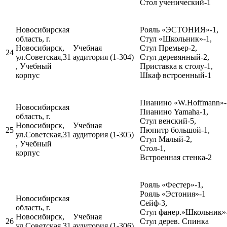
Стол ученический-1
Новосибирская
Рояль «ЭСТОНИЯ»-1,
область, г.
Стул «Школьник»-1,
Новосибирск,
Учебная
Стул Премьер-2,
24
ул.Советская,31
аудитория (1-304)
Стул деревянный-2,
, Учебный
Приставка к столу-1,
корпус
Шкаф встроенный-1
Пианино «W.Hoffmann»-
Новосибирская
Пианино Yamaha-1,
область, г.
Стул венский-5,
Новосибирск,
Учебная
25
Пюпитр большой-1,
ул.Советская,31
аудитория (1-305)
Стул Малый-2,
, Учебный
Стол-1,
корпус
Встроенная стенка-2
Рояль «Фестер»-1,
Рояль «Эстония»-1
Новосибирская
Сейф-3,
область, г.
Стул фанер.»Школьник»-
Новосибирск,
Учебная
26
Стул дерев. Спинка
ул.Советская,31
аудитория (1-306)