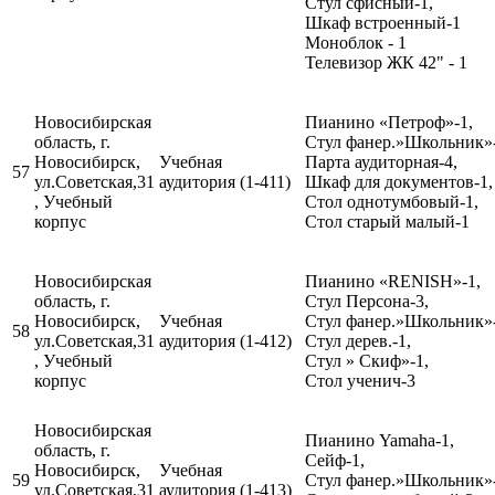
Стул сфисный-1,
Шкаф встроенный-1
Моноблок - 1
Телевизор ЖК 42" - 1
Новосибирская
Пианино «Петроф»-1,
область, г.
Стул фанер.»Школьник»-
Новосибирск,
Учебная
Парта аудиторная-4,
57
ул.Советская,31
аудитория (1-411)
Шкаф для документов-1,
, Учебный
Стол однотумбовый-1,
корпус
Стол старый малый-1
Новосибирская
Пианино «RENISH»-1,
область, г.
Стул Персона-3,
Новосибирск,
Учебная
Стул фанер.»Школьник»-
58
ул.Советская,31
аудитория (1-412)
Стул дерев.-1,
, Учебный
Стул » Скиф»-1,
корпус
Стол ученич-3
Новосибирская
Пианино Yamaha-1,
область, г.
Сейф-1,
Новосибирск,
Учебная
59
Стул фанер.»Школьник»-
ул.Советская,31
аудитория (1-413)