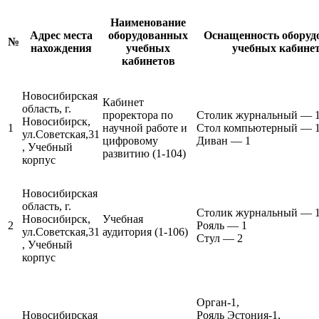
Наименование
Адрес места
оборудованных
Оснащенность оборуд
№
нахождения
учебных
учебных кабине
кабинетов
Новосибирская
Кабинет
область, г.
проректора по
Столик журнальный — 
Новосибирск,
1
научной работе и
Стол компьютерный — 
ул.Советская,31
цифровому
Диван — 1
, Учебный
развитию (1-104)
корпус
Новосибирская
область, г.
Столик журнальный — 
Новосибирск,
Учебная
2
Рояль — 1
ул.Советская,31
аудитория (1-106)
Стул — 2
, Учебный
корпус
Орган-1,
Новосибирская
Рояль Эстония-1,