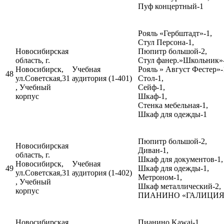
Пуф концертный-1
Рояль «Гербштадт»-1,
Стул Персона-1,
Новосибирская
Пюпитр большой-2,
область, г.
Стул фанер.»Школьник»-
Новосибирск,
Учебная
Рояль » Август Фестер»-
48
ул.Советская,31
аудитория (1-401)
Стол-1,
, Учебный
Сейф-1,
корпус
Шкаф-1,
Стенка мебельная-1,
Шкаф для одежды-1
Пюпитр большой-2,
Новосибирская
Диван-1,
область, г.
Шкаф для документов-1,
Новосибирск,
Учебная
49
Шкаф для одежды-1,
ул.Советская,31
аудитория (1-402)
Метроном-1,
, Учебный
Шкаф металлический-2,
корпус
ПИАНИНО «ГАЛИЦИЯ
Новосибирская
Пианино Kawai-1,