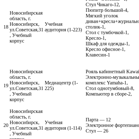
Стул Чикаго-12,
Пюпитр большой-4,
Новосибирская
Мягкий уголок
область, г.
диван+кресла+журналь
Новосибирск,
Учебная
18
столик-1,
ул.Советская,31
аудитория (1-223)
Cтол с тумбочкой-1,
, Учебный
Кресло-1,
корпус
Шкаф для одежды-1,
Кресло офисное-1,
Клавесин-1
Новосибирская
Рояль кабинетный Kawai
область, г.
Электронно-музыкальн
Новосибирск,
Медиацентр (1-
комплекс Yamaha-1,
19
ул.Советская,31
225)
Стол однотумбовый-8,
, Учебный
Компьютер в сборе-2,
корпус
Новосибирская
область, г.
Парта — 12
Новосибирск,
Учебная
20
Электронное фортепиан
ул.Советская,31
аудитория (1-114)
Стул — 26
, Учебный