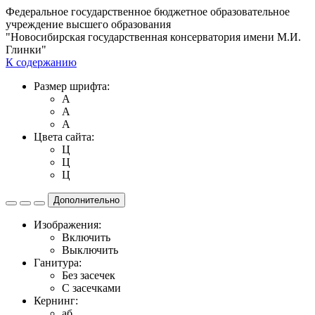
Федеральное государственное бюджетное образовательное
учреждение высшего образования
"Новосибирская государственная консерватория имени М.И.
Глинки"
К содержанию
Размер шрифта:
A
A
A
Цвета сайта:
Ц
Ц
Ц
Дополнительно
Изображения:
Включить
Выключить
Ганитура:
Без засечек
С засечками
Кернинг:
aб