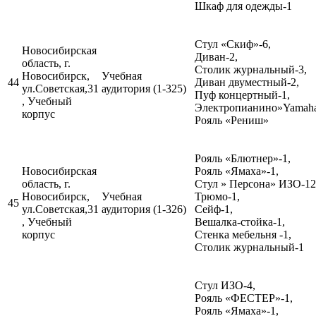
Шкаф для одежды-1
Стул «Скиф»-6,
Новосибирская
Диван-2,
область, г.
Столик журнальный-3,
Новосибирск,
Учебная
44
Диван двуместный-2,
ул.Советская,31
аудитория (1-325)
Пуф концертный-1,
, Учебный
Электропианино»Yamaha
корпус
Рояль «Рениш»
Рояль «Блютнер»-1,
Новосибирская
Рояль «Ямаха»-1,
область, г.
Стул » Персона» ИЗО-12
Новосибирск,
Учебная
Трюмо-1,
45
ул.Советская,31
аудитория (1-326)
Сейф-1,
, Учебный
Вешалка-стойка-1,
корпус
Стенка мебельня -1,
Столик журнальный-1
Стул ИЗО-4,
Рояль «ФЕСТЕР»-1,
Рояль «Ямаха»-1,