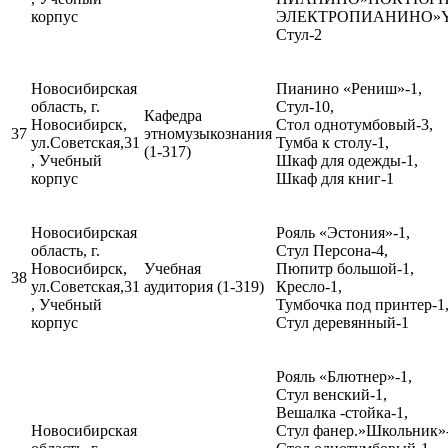
корпус
ЭЛЕКТРОПИАНИНО»Ya
Стул-2
Новосибирская
Пианино «Рениш»-1,
область, г.
Стул-10,
Кафедра
Новосибирск,
Стол однотумбовый-3,
37
этномузыкознания
ул.Советская,31
Тумба к столу-1,
(1-317)
, Учебный
Шкаф для одежды-1,
корпус
Шкаф для книг-1
Новосибирская
Рояль «Эстония»-1,
область, г.
Стул Персона-4,
Новосибирск,
Учебная
Пюпитр большой-1,
38
ул.Советская,31
аудитория (1-319)
Кресло-1,
, Учебный
Тумбочка под принтер-1
корпус
Стул деревянный-1
Рояль «Блютнер»-1,
Стул венский-1,
Вешалка -стойка-1,
Новосибирская
Стул фанер.»Школьник»-