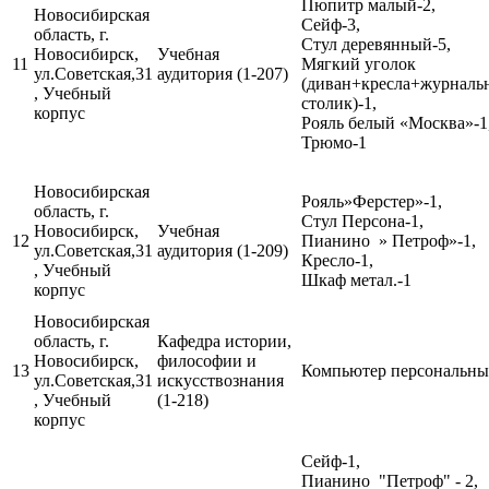
Пюпитр малый-2,
Новосибирская
Сейф-3,
область, г.
Стул деревянный-5,
Новосибирск,
Учебная
11
Мягкий уголок
ул.Советская,31
аудитория (1-207)
(диван+кресла+журналь
, Учебный
столик)-1,
корпус
Рояль белый «Москва»-1
Трюмо-1
Новосибирская
Рояль»Ферстер»-1,
область, г.
Стул Персона-1,
Новосибирск,
Учебная
12
Пианино » Петроф»-1,
ул.Советская,31
аудитория (1-209)
Кресло-1,
, Учебный
Шкаф метал.-1
корпус
Новосибирская
область, г.
Кафедра истории,
Новосибирск,
философии и
13
Компьютер персональный
ул.Советская,31
искусствознания
, Учебный
(1-218)
корпус
Сейф-1,
Пианино "Петроф" - 2,