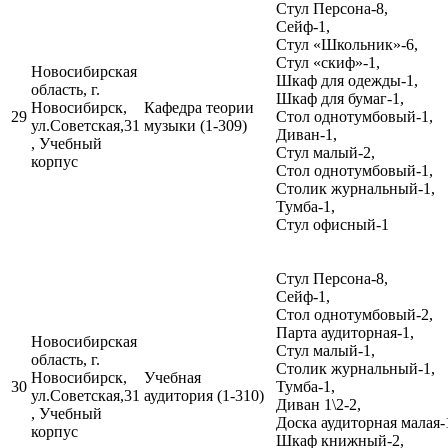
Стул Персона-8,
Сейф-1,
Стул «Школьник»-6,
Стул «скиф»-1,
Новосибирская
Шкаф для одежды-1,
область, г.
Шкаф для бумаг-1,
Новосибирск,
Кафедра теории
29
Стол однотумбовый-1,
ул.Советская,31
музыки (1-309)
Диван-1,
, Учебный
Стул малый-2,
корпус
Стол однотумбовый-1,
Столик журнальный-1,
Тумба-1,
Стул офисный-1
Стул Персона-8,
Сейф-1,
Стол однотумбовый-2,
Парта аудиторная-1,
Новосибирская
Стул малый-1,
область, г.
Столик журнальный-1,
Новосибирск,
Учебная
30
Тумба-1,
ул.Советская,31
аудитория (1-310)
Диван 1\2-2,
, Учебный
Доска аудиторная малая-
корпус
Шкаф книжный-2,