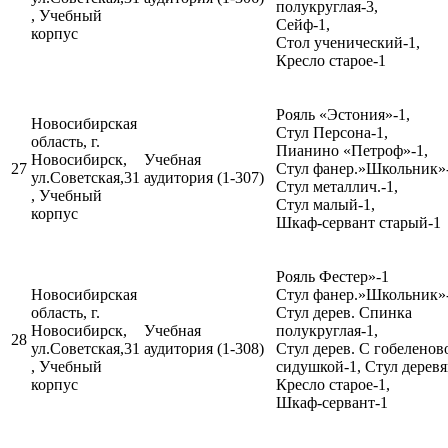
полукруглая-3,
, Учебный
Сейф-1,
корпус
Стол ученический-1,
Кресло старое-1
Рояль «Эстония»-1,
Новосибирская
Стул Персона-1,
область, г.
Пианино «Петроф»-1,
Новосибирск,
Учебная
27
Стул фанер.»Школьник»-
ул.Советская,31
аудитория (1-307)
Стул металлич.-1,
, Учебный
Стул малый-1,
корпус
Шкаф-сервант старый-1
Рояль Фестер»-1
Новосибирская
Стул фанер.»Школьник»-
область, г.
Стул дерев. Спинка
Новосибирск,
Учебная
полукруглая-1,
28
ул.Советская,31
аудитория (1-308)
Стул дерев. С гобеленов
, Учебный
сидушкой-1, Стул дерев
корпус
Кресло старое-1,
Шкаф-сервант-1