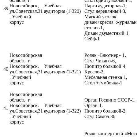
область, г.
Стол однотумбовый-1,
Новосибирск,
Учебная
Парта аудиторная-1,
39
ул.Советская,31
аудитория (1-320)
Стул деревянный-3,
, Учебный
Мягкий уголок
корпус
диван+кресла+журналь
столик-1,
Диван двуместный-1,
Сейф-1
Новосибирская
Рояль «Блютнер»-1,
область, г.
Стул Чикаго-6,
Новосибирск,
Учебная
Пюпитр большой-4,
40
ул.Советская,31
аудитория (1-321)
Кресло-2,
, Учебный
Мебельная стенка-1,
корпус
Стол +тумбочка-1
Новосибирская
область, г.
Орган Госкино СССР-1,
Новосибирск,
Учебная
Орган-1,
41
ул.Советская,31
аудитория (1-322)
Пюпитр большой-2,
, Учебный
Стул Самба-36
корпус
Рояль концертный «Моск