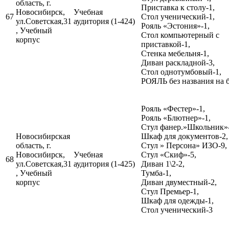
область, г.
Приставка к столу-1,
Новосибирск,
Учебная
67
Стол ученический-1,
ул.Советская,31
аудитория (1-424)
Рояль «Эстония»-1,
, Учебный
Стол компьютерный с
корпус
приставкой-1,
Стенка мебельня-1,
Диван раскладной-3,
Стол однотумбовый-1,
РОЯЛЬ без названия на 
Рояль «Фестер»-1,
Рояль «Блютнер»-1,
Стул фанер.»Школьник»-
Новосибирская
Шкаф для документов-2,
область, г.
Стул » Персона» ИЗО-9,
Новосибирск,
Учебная
Стул «Скиф»-5,
68
ул.Советская,31
аудитория (1-425)
Диван 1\2-2,
, Учебный
Тумба-1,
корпус
Диван двуместный-2,
Стул Премьер-1,
Шкаф для одежды-1,
Стол ученический-3