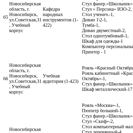
Новосибирская
Стул фанер.»Школьник»-
область, г.
Кафедра
Стул » Персона» ИЗО-2,
Новосибирск,
народных
Стол ученич.-1,
65
ул.Советская,31
инструментов (1-
Диван 1\2-1,
, Учебный
422)
Тумба-1,
корпус
Диван двуместный-2,
Стол однотумбовый-1,
Шкаф для одежды-1
Компьютер персональный
Принтер - 1
Новосибирская
Рояль «Красный Октябрь
область, г.
Рояль кабинетный «Кра
Новосибирск,
Учебная
66
Октябрь»-1,
ул.Советская,31
аудитория (1-423)
Стул фанер.»Школьник
, Учебный
Шкаф металлический-17
корпус
Рояль «Москва»-1,
Пюпитр большой-1,
Стул фанер.»Школьник»-
Стул «Скиф»-2,
Стол компьютерный мал
Новосибирская
Стул деревянный-4,