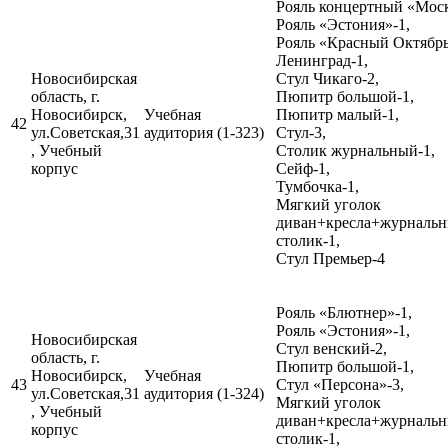
Рояль концертный «Моск
Рояль «Эстония»-1,
Рояль «Красный Октябр
Ленинград-1,
Новосибирская
Стул Чикаго-2,
область, г.
Пюпитр большой-1,
Новосибирск,
Учебная
Пюпитр малый-1,
42
ул.Советская,31
аудитория (1-323)
Стул-3,
, Учебный
Столик журнальный-1,
корпус
Сейф-1,
Тумбочка-1,
Мягкий уголок
диван+кресла+журналь
столик-1,
Стул Премьер-4
Рояль «Блютнер»-1,
Рояль «Эстония»-1,
Новосибирская
Стул венский-2,
область, г.
Пюпитр большой-1,
Новосибирск,
Учебная
43
Стул «Персона»-3,
ул.Советская,31
аудитория (1-324)
Мягкий уголок
, Учебный
диван+кресла+журналь
корпус
столик-1,