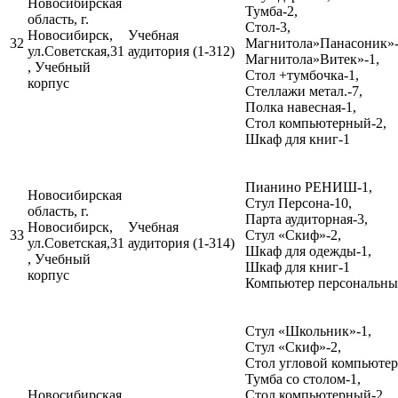
Новосибирская
Тумба-2,
область, г.
Стол-3,
Новосибирск,
Учебная
32
Магнитола»Панасоник»-
ул.Советская,31
аудитория (1-312)
Магнитола»Витек»-1,
, Учебный
Стол +тумбочка-1,
корпус
Стеллажи метал.-7,
Полка навесная-1,
Стол компьютерный-2,
Шкаф для книг-1
Пианино РЕНИШ-1,
Новосибирская
Стул Персона-10,
область, г.
Парта аудиторная-3,
Новосибирск,
Учебная
33
Стул «Скиф»-2,
ул.Советская,31
аудитория (1-314)
Шкаф для одежды-1,
, Учебный
Шкаф для книг-1
корпус
Компьютер персональный
Стул «Школьник»-1,
Стул «Скиф»-2,
Стол угловой компьютер
Тумба со столом-1,
Новосибирская
Стол компьютерный-2,