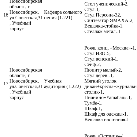
Новосибирская
Стол ученический-2,
область, г.
Стул-1,
Новосибирск,
Кафедра сольного
16
Стул Персона-32,
ул.Советская,31
пения (1-221)
Синтезатор ЯМАХА-2,
, Учебный
Вешалка-стойка-1,
корпус
Стеллаж метал.-1
Рояль конц. «Москва»-1,
Стул ИЗО-5,
Стул венский-1,
Сейф-2,
Новосибирская
Пюпитр малый-2,
область, г.
Стул дерев.-1,
Новосибирск,
Учебная
Мягкий уголок
17
ул.Советская,31
аудитория (1-222)
диван+кресла+журналь
, Учебный
столик-1,
корпус
Пианино»Yamahan»-1,
Тумба-1,
Шкаф-1,
Шкаф для одежды-1,
Вешалка настенная-1
Рояль «Эстония»-1,