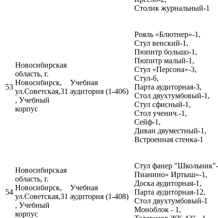
Столик журнальный-1
Рояль «Блютнер»-1,
Стул венский-1,
Пюпитр большо-1,
Пюпитр малый-1,
Новосибирская
Стул «Персона»-3,
область, г.
Стул-6,
Новосибирск,
Учебная
53
Парта аудиторная-3,
ул.Советская,31
аудитория (1-406)
Стол двухтумбовый-1,
, Учебный
Стул сфисный-1,
корпус
Стол ученич.-1,
Сейф-1,
Диван двуместный-1,
Встроенная стенка-1
Стул фанер "Школьник"-
Новосибирская
Пианино» Иртыш»-1,
область, г.
Доска аудиторная-1,
Новосибирск,
Учебная
54
Парта аудиторная-12,
ул.Советская,31
аудитория (1-408)
Стол двухтумбовый-1
, Учебный
Моноблок - 1,
корпус