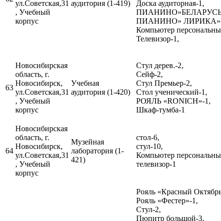
ул.Советская,31
аудитория (1-419)
Доска аудиторная-1,
, Учебный
ПИАНИНО»БЕЛАРУСЬ»
корпус
ПИАНИНО» ЛИРИКА»-
Компьютер персональный
Телевизор-1,
Новосибирская
Стул дерев.-2,
область, г.
Сейф-2,
Новосибирск,
Учебная
Стул Премьер-2,
63
ул.Советская,31
аудитория (1-420)
Стол ученический-1,
, Учебный
РОЯЛЬ «RONICH»-1,
корпус
Шкаф-тумба-1
Новосибирская
область, г.
стол-6,
Музейная
Новосибирск,
стул-10,
64
лаборатория (1-
ул.Советская,31
Компьютер персональный
421)
, Учебный
телевизор-1
корпус
Рояль «Красный Октябрь
Рояль «Фестер»-1,
Стул-2,
Пюпитр большой-3,