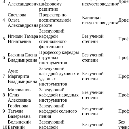
3
Доце
Александрович
цифровому
искусствоведения
развитию
Светлова
Проректор по
Кандидат
4
Ольга
воспитательной
Доце
искусствоведения
Александровна
работе
Заведующий
Игноян Тамара
кафедрой
Без ученой
5
Проф
Игнатьевна
специального
степени
фортепиано
Профессор кафедры
Баскина Елена
Без ученой
6
струнных
Проф
Владимировна
степени
инструментов
Заведующий
Аунс
кафедрой духовых и
Без ученой
7
Маргарита
Проф
ударных
степени
Владимировна
инструментов
Милованова
Заведующий
Без ученой
8
Юлия
кафедрой народных
Проф
степени
Алексеевна
инструментов
Горбунова
Заведующий
Без ученой
9
Татьяна
кафедрой сольного
Проф
степени
Валерьевна
пения
Волынский
Заведующий
Без
Без ученой
10
Евгений
кафедрой
учен