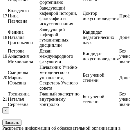
фортепиано
Заведующий
Коляденко
кафедрой истории,
Доктор
17
Нина
Проф
философии и
искусствоведения
Павловна
искусствознания
Заведующий
Фенина
Кандидат
кафедрой
18
Наталия
педагогических
Доце
гуманитарных
Григорьевна
наук
дисциплин
Петрова
Декан
Без
Кандидат
19
Анастасия
международного
учен
искусствоведения
Михайловна
факультета
зван
Начальник Учебно-
Смирнова
методического
Без ученой
20
Марина
управления,
Доце
степени
Юрьевна
Секретарь Ученого
совета
Тренихина
Главный эксперт по
Без
Без ученой
21
Наталья
внутреннему
учен
степени
Сергеевна
контролю
зван
×
Закрыть
Раскрытие информации об образовательной организации в