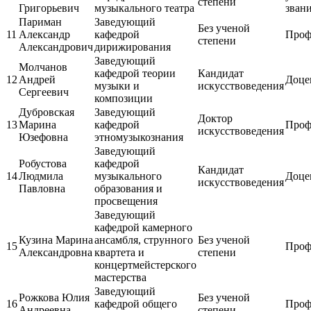
степени
Григорьевич
музыкального театра
зван
Париман
Заведующий
Без ученой
11
Александр
кафедрой
Проф
степени
Александрович
дирижирования
Заведующий
Молчанов
кафедрой теории
Кандидат
12
Андрей
Доце
музыки и
искусствоведения
Сергеевич
композиции
Дубровская
Заведующий
Доктор
13
Марина
кафедрой
Проф
искусствоведения
Юзефовна
этномузыкознания
Заведующий
Робустова
кафедрой
Кандидат
14
Людмила
музыкального
Доце
искусствоведения
Павловна
образования и
просвещения
Заведующий
кафедрой камерного
Кузина Марина
ансамбля, струнного
Без ученой
15
Проф
Александровна
квартета и
степени
концертмейстерского
мастерства
Заведующий
Рожкова Юлия
Без ученой
16
кафедрой общего
Проф
Андреевна
степени