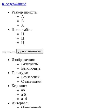
К содержанию
Размер шрифта:
A
A
A
Цвета сайта:
Ц
Ц
Ц
Дополнительно
Изображения:
Включить
Выключить
Ганитура:
Без засечек
С засечками
Кернинг:
aб
a б
a б
Интервал:
Одинарный