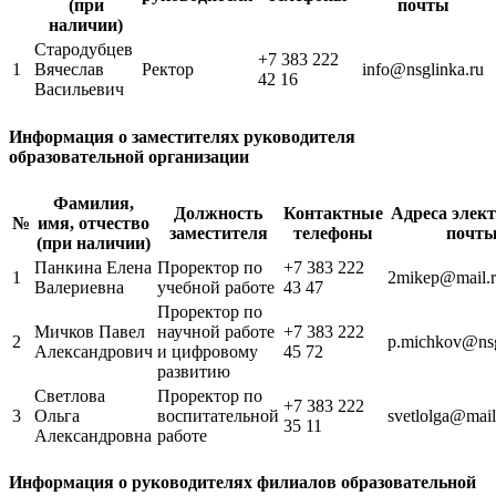
(при
почты
наличии)
Стародубцев
+7 383 222
1
Вячеслав
Ректор
info@nsglinka.ru
42 16
Васильевич
Информация о заместителях руководителя
образовательной организации
Фамилия,
Должность
Контактные
Адреса элек
№
имя, отчество
заместителя
телефоны
почт
(при наличии)
Панкина Елена
Проректор по
+7 383 222
1
2mikep@mail.
Валериевна
учебной работе
43 47
Проректор по
Мичков Павел
научной работе
+7 383 222
2
p.michkov@nsg
Александрович
и цифровому
45 72
развитию
Светлова
Проректор по
+7 383 222
3
Ольга
воспитательной
svetlolga@mail
35 11
Александровна
работе
Информация о руководителях филиалов образовательной