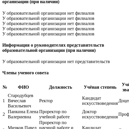
организации (при наличии)
У образовательной организации нет филиалов
У образовательной организации нет филиалов
У образовательной организации нет филиалов
У образовательной организации нет филиалов
У образовательной организации нет филиалов
Информация о руководителях представительств
образовательной организации (при наличии)
У образовательной организации нет представительств
Члены ученого совета
Уч
№
ФИО
Должность
Учёная степень
зв
Стародубцев
Кандидат
1
Вячеслав
Ректор
Доце
искусствоведения
Васильевич
Панкина Елена
Проректор по
Доктор
2
Проф
Валериевна
учебной работе
искусствоведения
Проректор по
Мичков Павел
научной работе и
Кандидат