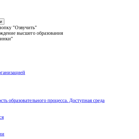
и
нопку "Озвучить"
еждение высшего образования
линки"
рганизацией
ть образовательного процесса. Доступная среда
ся
ии