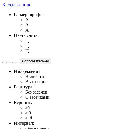
К содержанию
Размер шрифта:
A
A
A
Цвета сайта:
Ц
Ц
Ц
Дополнительно
Изображения:
Включить
Выключить
Ганитура:
Без засечек
С засечками
Кернинг:
aб
a б
a б
Интервал:
Одинарный