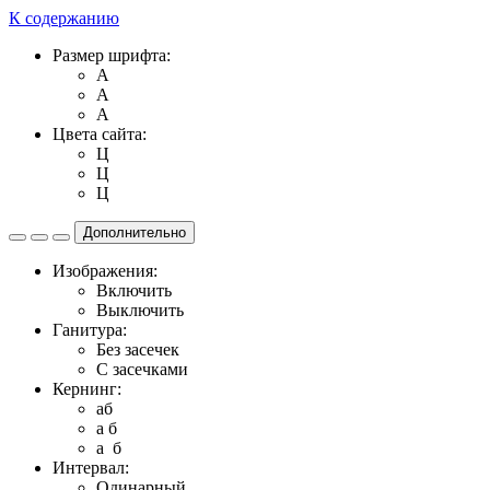
К содержанию
Размер шрифта:
A
A
A
Цвета сайта:
Ц
Ц
Ц
Дополнительно
Изображения:
Включить
Выключить
Ганитура:
Без засечек
С засечками
Кернинг:
aб
a б
a б
Интервал:
Одинарный