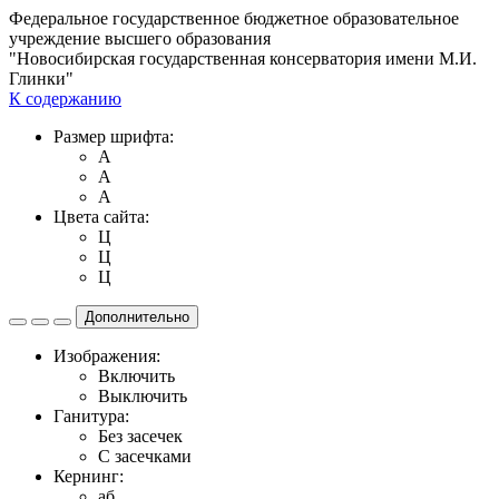
Федеральное государственное бюджетное образовательное
учреждение высшего образования
"Новосибирская государственная консерватория имени М.И.
Глинки"
К содержанию
Размер шрифта:
A
A
A
Цвета сайта:
Ц
Ц
Ц
Дополнительно
Изображения:
Включить
Выключить
Ганитура:
Без засечек
С засечками
Кернинг:
aб