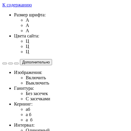
К содержанию
Размер шрифта:
A
A
A
Цвета сайта:
Ц
Ц
Ц
Дополнительно
Изображения:
Включить
Выключить
Ганитура:
Без засечек
С засечками
Кернинг:
aб
a б
a б
Интервал:
Одинарный